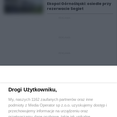
Ekopol Górnośląski: osiedle przy
rezerwacie Segiet
REKLAMA
REKLAMA
REKLAMA
Drogi Użytkowniku,
My, naszych 1162 zaufanych partnerów oraz inne
Wydawca mediów
lokalnych
podmioty z Media Operator sp z.o.o. uzyskujemy dostęp i
przechowujemy informacje na urządzeniu oraz
przetwarzamy dane osobowe, takie jak unikalne