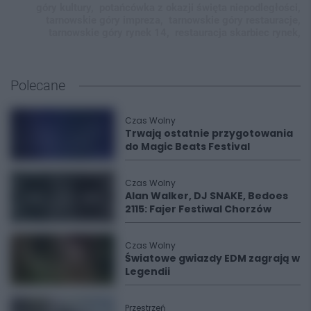
góry kultury,
potańcówka z okazji święta niepodległości,
tarnowskie góry impreza,
tarnowskie góry restauracje,
tarnowskie góry rynek 14,
restauracja skarbiec rynek,
Polecane
Czas Wolny
Trwają ostatnie przygotowania
do Magic Beats Festival
Czas Wolny
Alan Walker, DJ SNAKE, Bedoes
2115: Fajer Festiwal Chorzów
Czas Wolny
Światowe gwiazdy EDM zagrają w
Legendii
Przestrzeń