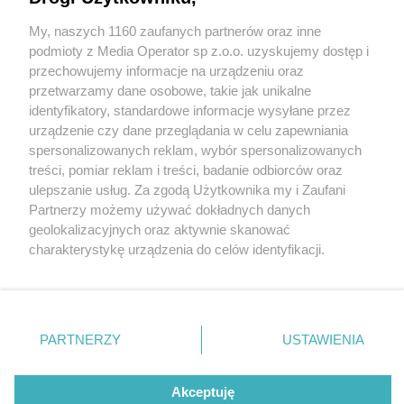
My, naszych 1160 zaufanych partnerów oraz inne
Wydawca mediów
lokalnych
podmioty z Media Operator sp z.o.o. uzyskujemy dostęp i
przechowujemy informacje na urządzeniu oraz
przetwarzamy dane osobowe, takie jak unikalne
identyfikatory, standardowe informacje wysyłane przez
urządzenie czy dane przeglądania w celu zapewniania
3 / 0
spersonalizowanych reklam, wybór spersonalizowanych
Nie zapomnij
treści, pomiar reklam i treści, badanie odbiorców oraz
zapoznać się z:
polityką prywatności
regulamin korzystania z portali
ulepszanie usług. Za zgodą Użytkownika my i Zaufani
Twoje
miasto
Skontakuj się
z nami
Partnerzy możemy używać dokładnych danych
Piekary Śląskie
Kontakt
geolokalizacyjnych oraz aktywnie skanować
Chorzów
Wydawca
charakterystykę urządzenia do celów identyfikacji.
Tarnowskie Góry
Redakcja
Ruda Śląska
Newsletter
Ponieważ cenimy Twoją prywatność, prosimy o zgodę na
Świętochłowice
Reklama
korzystanie z tych technologii poprzez kliknięcie
Tychy
„Akceptuję”. Zgoda jest dobrowolna i zawsze możesz ją
Bytom
Katowice
zmienić/wycofać klikając przycisk ustawień prywatności
REKLAMA
PARTNERZY
USTAWIENIA
Gliwice
znajdujący się w lewym dolnym rogu strony
. Niektóre
Zabrze
Zagłębie
rodzaje przetwarzania danych nie wymagają zgody
użytkownika, ale masz prawo sprzeciwić się takiemu
Akceptuję