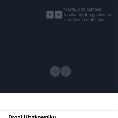
REKLAMA
Nawiguj za pomocą
klawiatury, lub gestów na
urządzeniu mobilnym.
Drogi Użytkowniku,