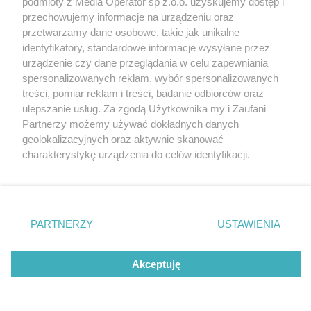
podmioty z Media Operator sp z.o.o. uzyskujemy dostęp i
sierpnia w jubileuszowym roku miasta
Katowice
przechowujemy informacje na urządzeniu oraz
Gliwice
Zabrze
przetwarzamy dane osobowe, takie jak unikalne
Zagłębie
identyfikatory, standardowe informacje wysyłane przez
urządzenie czy dane przeglądania w celu zapewniania
spersonalizowanych reklam, wybór spersonalizowanych
1 / 9
treści, pomiar reklam i treści, badanie odbiorców oraz
ulepszanie usług. Za zgodą Użytkownika my i Zaufani
TG 3
Partnerzy możemy używać dokładnych danych
geolokalizacyjnych oraz aktywnie skanować
charakterystykę urządzenia do celów identyfikacji.
Ponieważ cenimy Twoją prywatność, prosimy o zgodę na
korzystanie z tych technologii poprzez kliknięcie
„Akceptuję”. Zgoda jest dobrowolna i zawsze możesz ją
zmienić/wycofać klikając przycisk ustawień prywatności
REKLAMA
PARTNERZY
USTAWIENIA
znajdujący się w lewym dolnym rogu strony
. Niektóre
rodzaje przetwarzania danych nie wymagają zgody
użytkownika, ale masz prawo sprzeciwić się takiemu
Akceptuję
przetwarzaniu. Preferencje będą miały zastosowania tylko
na tej witrynie.