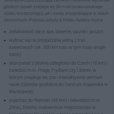
Świeradów-Zdrój przyciąga zarówno miłośników wycieczek
górskich (obiekt znajduje się 30 m od polsko-czeskiego
szlaku turystycznego), jak i osoby przyjeżdżające w celach
zdrowotnych. Podczas pobytu w Hotelu Sudetia można:
zrelaksować się w spa, basenie, saunie i jacuzzi;
wybrać się na przejażdżkę jedną z tras
rowerowych (ok. 300 km tras, w tym trasy single
track);
skorzystać z bliskiej odległości do Czech (10 km) i
zwiedzić m.in. Pragę, Frydlant czy Liberec, w
którym znajduje się zoo i interaktywne centrum
nauki IQlandia (podobne do Centrum Kopernika w
Warszawie);
pojechać do Niemiec (45 km) i odwiedzić m.in.
Zittau, Drezno, malownicze miejscowości w