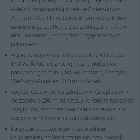
Saksońskiej Szwajcarii, a także przejechać się z
dziećmi bezpośrednią koleją ze Świeradowa-
Zdroju do Goerlitz i odwiedzić tam zoo, w którym
goście mogą spotkać się ze zwierzętami „oko w
oko” i nakarmić je specjalnie przygotowanym
pokarmem;
wejść na najwyższą w Polsce wieżę widokową
SKY Walk (62 m), z której można podziwiać
panoramę gór, m.in. górę wulkaniczną Ostrzycę.
Wieża położona jest 850 m od hotelu;
spędzić czas w Domu Zdrojowym (znajdującym
się zaledwie 200 m od hotelu), w którym mieści się
zabytkowa, modrzewiowa hala spacerowa, a w
niej przytulne kawiarnie i sala dancingowa;
korzystać z obszernego i różnorodnego
księgozbioru, ogólnodostępnego przy recepcji