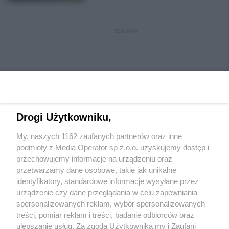
REKLAMA
Drogi Użytkowniku,
My, naszych 1162 zaufanych partnerów oraz inne
Wydawca mediów
lokalnych
podmioty z Media Operator sp z.o.o. uzyskujemy dostęp i
przechowujemy informacje na urządzeniu oraz
przetwarzamy dane osobowe, takie jak unikalne
identyfikatory, standardowe informacje wysyłane przez
urządzenie czy dane przeglądania w celu zapewniania
spersonalizowanych reklam, wybór spersonalizowanych
Nie zapomnij
treści, pomiar reklam i treści, badanie odbiorców oraz
zapoznać się z:
polityką prywatności
regulamin korzystania z portali
ulepszanie usług. Za zgodą Użytkownika my i Zaufani