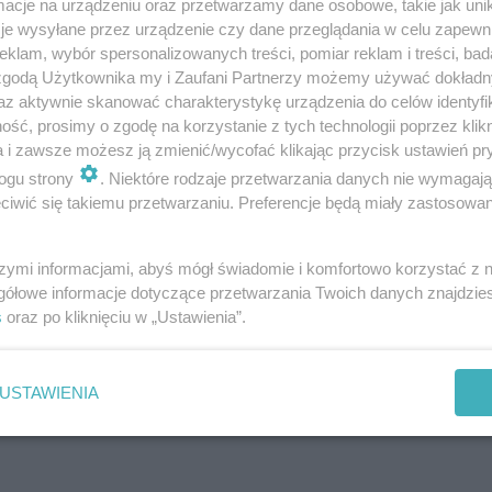
cje na urządzeniu oraz przetwarzamy dane osobowe, takie jak unika
 kierunek rozwoju muzyki na cały XIX
je wysyłane przez urządzenie czy dane przeglądania w celu zapewn
klam, wybór spersonalizowanych treści, pomiar reklam i treści, bad
rdziej znany jest jako twórca swych 9
 zgodą Użytkownika my i Zaufani Partnerzy możemy używać dokład
az aktywnie skanować charakterystykę urządzenia do celów identyfi
owe i jakże odkrywcze były jego
ść, prosimy o zgodę na korzystanie z tych technologii poprzez klikn
a i zawsze możesz ją zmienić/wycofać klikając przycisk ustawień pr
eralistyki
- opowiadają koordynatorzy
ogu strony
. Niektóre rodzaje przetwarzania danych nie wymagaj
iwić się takiemu przetwarzaniu. Preferencje będą miały zastosowania
 ze społecznością kultury na całym
szymi informacjami, abyś mógł świadomie i komfortowo korzystać z
oku 250 rocznicę urodzin Ludwiga van
gółowe informacje dotyczące przetwarzania Twoich danych znajdzi
s
oraz po kliknięciu w „Ustawienia”.
lasyków wiedeńskich, wielkiego
zmu i prekursora romantyzmu w
USTAWIENIA