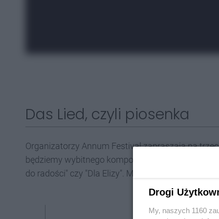
Das Lied, czyli piosenka
Organizatorzy Annum Festival zapraszają na trze
będziemy wybitnego kompozytora, który w historii 
do radości" czy "Dla Elizy". Mowa oczywiście o Lu
Drogi Użytkow
My, naszych 1160 zau