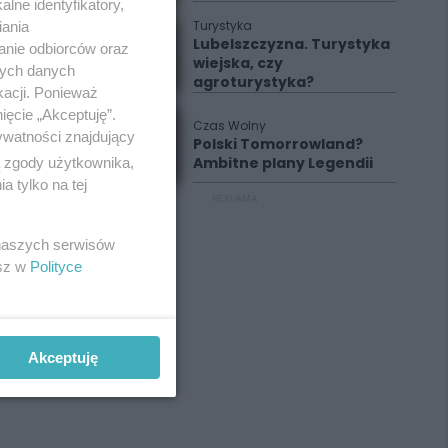
lne identyfikatory,
Turystyka
iania
Lubelszczyzna. Turystyka
anie odbiorców oraz
wiejska, czy
nych danych
agroturystyka?
kacji. Ponieważ
ięcie „Akceptuję”.
Czas Wolny
ywatności znajdujący
Polski Tomorrowland?
Ambitne plany Legendii
ą zgody użytkownika,
 tylko na tej
REKLAMA
 naszych serwisów
esz w
Polityce
Akceptuję