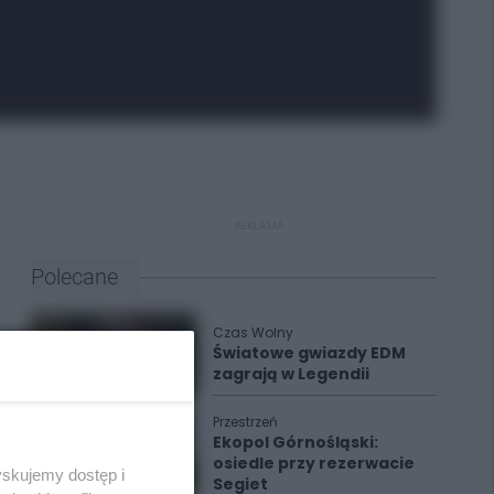
REKLAMA
Polecane
Czas Wolny
Światowe gwiazdy EDM
zagrają w Legendii
Przestrzeń
Ekopol Górnośląski:
osiedle przy rezerwacie
yskujemy dostęp i
Segiet