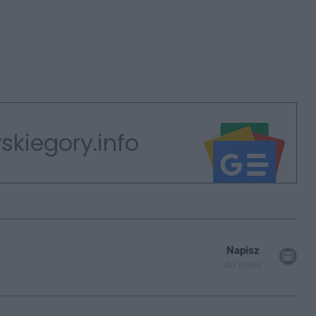
skiegory.info
Napisz
do mnie