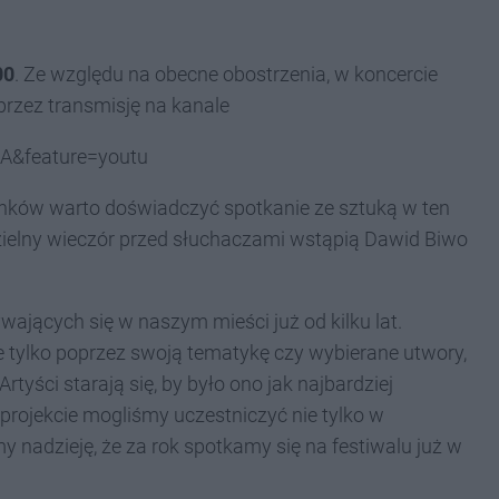
00
. Ze względu na obecne obostrzenia, w koncercie
rzez transmisję na kanale
A&feature=youtu
ków warto doświadczyć spotkanie ze sztuką w ten
zielny wieczór przed słuchaczami wstąpią Dawid Biwo
wających się w naszym mieści już od kilku lat.
e tylko poprzez swoją tematykę czy wybierane utwory,
yści starają się, by było ono jak najbardziej
projekcie mogliśmy uczestniczyć nie tylko w
 nadzieję, że za rok spotkamy się na festiwalu już w