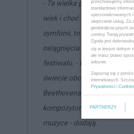
przechowujemy informa
-
Ta wielka postać wytyczyła
standardowe informac
spersonalizowanych re
wiek i choć oczywiście najba
ulepszanie usług. Za
geolokalizacyjnych or
symfonii, to równie przełom
cenimy Twoją prywatno
Zgoda jest dobrowoln
osiągnięcia w dziedzinie kam
się w lewym dolnym r
ale masz prawo sprzec
festiwalu. -
Dziś łączymy się
witrynie.
Zapoznaj się z poniż
świecie obchodzącą w tym r
internetowych. Szcze
Prywatności
i
Cookie
Beethovena - ostatniego z k
kompozytora okresu klasycy
PARTNERZY
muzyce
- dodają.