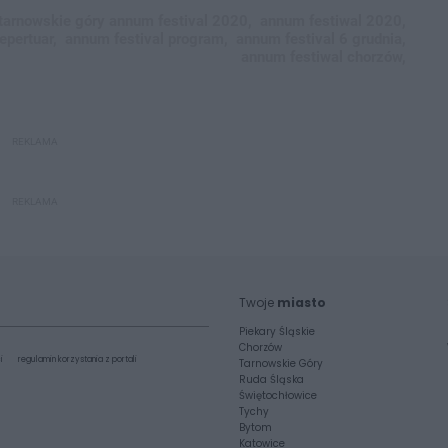
tarnowskie góry annum festival 2020,
annum festiwal 2020,
epertuar,
annum festival program,
annum festival 6 grudnia,
annum festiwal chorzów,
REKLAMA
REKLAMA
Twoje
miasto
Piekary Śląskie
Chorzów
i
regulamin korzystania z portali
Tarnowskie Góry
Ruda Śląska
Świętochłowice
Tychy
Bytom
Katowice