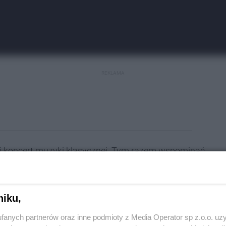
REKLAMA
ci koncert muzyki klasycznej. Tym razem wspominać
muzyki zapisał się przede wszystkim jak autor "Ody
dwigu van Beethovenie.
niku,
fanych partnerów oraz inne podmioty z Media Operator sp z.o.o. uz