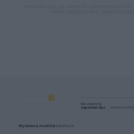
tarnowskie góry,
tg,
tarnowskie góry annum festival,
annum festival das lied,
annum festival r
Nie zapomnij
zapoznać się z:
polityką prywatnośc
Wydawca mediów
lokalnych