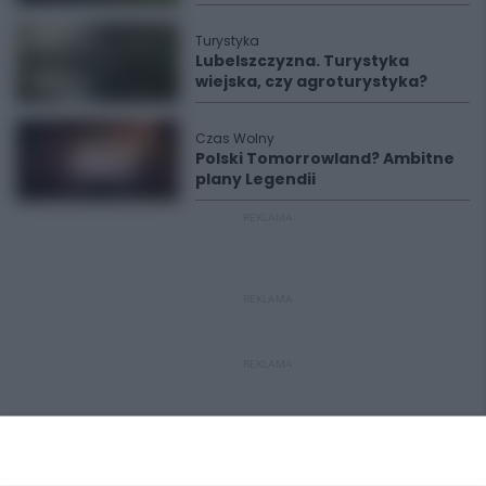
Turystyka
Lubelszczyzna. Turystyka
wiejska, czy agroturystyka?
Czas Wolny
Polski Tomorrowland? Ambitne
plany Legendii
REKLAMA
REKLAMA
REKLAMA