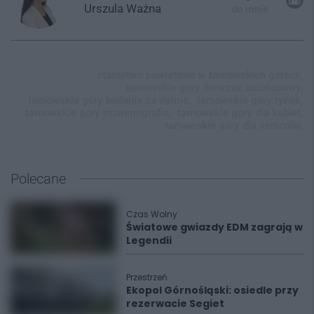
Urszula
Ważna
do mnie
starostwo powiatowe w tarnowskich górach,
tarnowskie góry dworzec autobusowy,
tarnowskie góry badania za darmo,
tarnowskie góry rynek,
tarnowskie góry mammografia,
tarnowskie góry dla kobiet,
tarnowskie góry dla seniorów,
Polecane
Czas Wolny
Światowe gwiazdy EDM zagrają w
Legendii
Przestrzeń
Ekopol Górnośląski: osiedle przy
rezerwacie Segiet