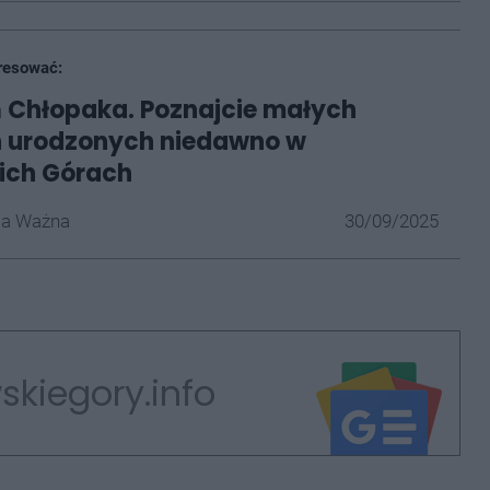
resować:
ń Chłopaka. Poznajcie małych
 urodzonych niedawno w
ich Górach
la Ważna
30/09/2025
skiegory.info