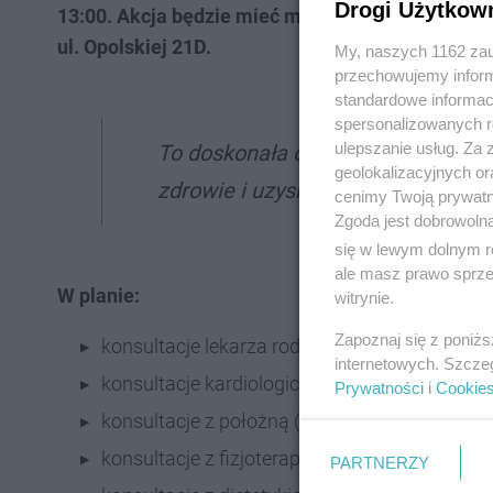
Drogi Użytkow
13:00. Akcja będzie mieć miejsce nie na terenie s
ul. Opolskiej 21D.
My, naszych 1162 zau
przechowujemy informa
standardowe informac
spersonalizowanych re
ulepszanie usług. Za
To doskonała okazja, by w spokojn
geolokalizacyjnych or
zdrowie i uzyskać cenne porady o
cenimy Twoją prywatno
Zgoda jest dobrowoln
się w lewym dolnym r
ale masz prawo sprzec
W planie:
witrynie.
Zapoznaj się z poniż
konsultacje lekarza rodzinnego
internetowych. Szcze
konsultacje kardiologiczne
Prywatności
i
Cookie
konsultacje z położną (porady oraz informacj
konsultacje z fizjoterapeutą (porady, jak zap
PARTNERZY