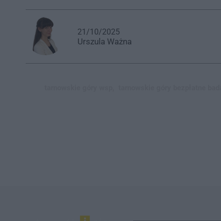
21/10/2025
Urszula
Ważna
tarnowskie góry wsp,
tarnowskie góry bezpłatne bad