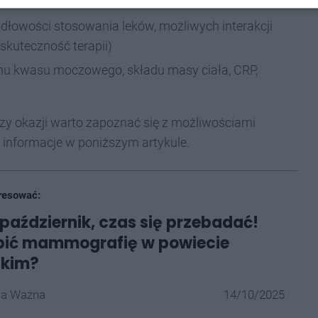
dłowości stosowania leków, możliwych interakcji
skuteczność terapii
)
iomu kwasu moczowego, składu masy ciała, CRP,
rzy okazji warto zapoznać się z możliwościami
informacje w poniższym artykule.
resować:
październik, czas się przebadać!
obić mammografię w powiecie
skim?
la Ważna
14/10/2025