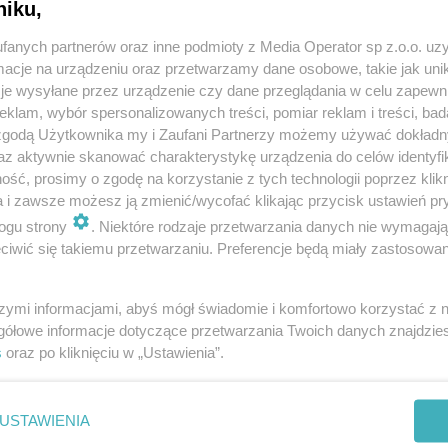
niku,
zpitala, ale w poradniach specjalistycznych - przy
fanych partnerów oraz inne podmioty z Media Operator sp z.o.o. uz
cje na urządzeniu oraz przetwarzamy dane osobowe, takie jak unika
je wysyłane przez urządzenie czy dane przeglądania w celu zapewn
klam, wybór spersonalizowanych treści, pomiar reklam i treści, bad
 zgodą Użytkownika my i Zaufani Partnerzy możemy używać dokład
ej, przyjaznej atmosferze zadbać o swoje
az aktywnie skanować charakterystykę urządzenia do celów identyfi
d fachowców - zachęcają organizatorzy.
ść, prosimy o zgodę na korzystanie z tych technologii poprzez klikn
a i zawsze możesz ją zmienić/wycofać klikając przycisk ustawień pr
ogu strony
. Niektóre rodzaje przetwarzania danych nie wymagaj
iwić się takiemu przetwarzaniu. Preferencje będą miały zastosowania
szymi informacjami, abyś mógł świadomie i komfortowo korzystać z
gółowe informacje dotyczące przetwarzania Twoich danych znajdzi
s
oraz po kliknięciu w „Ustawienia”.
e o szkole rodzenia tarnogórskiej porodówki)
obiegać bólowi i dobrać ćwiczenia)
USTAWIENIA