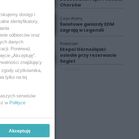
Chorzów
yskujemy dostęp i
Czas Wolny
lne identyfikatory,
Światowe gwiazdy EDM
iania
zagrają w Legendii
anie odbiorców oraz
nych danych
Przestrzeń
kacji. Ponieważ
Ekopol Górnośląski:
osiedle przy rezerwacie
ięcie „Akceptuję”.
Segiet
ywatności znajdujący
ą zgody użytkownika,
REKLAMA
 tylko na tej
 naszych serwisów
esz w
Polityce
Akceptuję