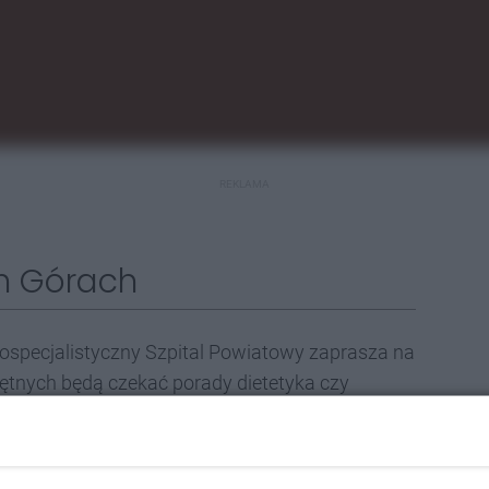
REKLAMA
h Górach
elospecjalistyczny Szpital Powiatowy zaprasza na
ętnych będą czekać porady dietetyka czy
opowie farmaceuta. Dla przygotowujących się
zystają też po prostu z konsultacji z lekarzem
y weekend, 25 października w godzinach 10:00-