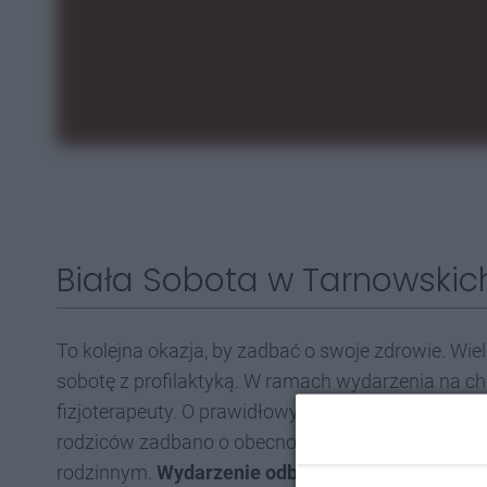
Biała Sobota w Tarnowskic
To kolejna okazja, by zadbać o swoje zdrowie. Wi
sobotę z profilaktyką. W ramach wydarzenia na ch
fizjoterapeuty. O prawidłowym stosowaniu leków 
rodziców zadbano o obecność położnej. Goście skor
rodzinnym.
Wydarzenie odbędzie się w najbliższ