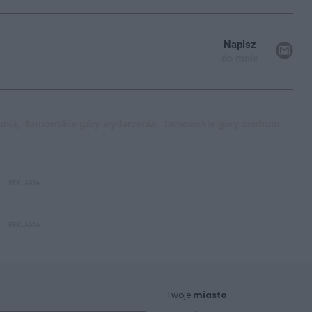
Napisz
do mnie
ania,
tarnowskie góry wydarzenia,
tarnowskie góry centrum,
REKLAMA
REKLAMA
Twoje
miasto