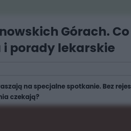
rnowskich Górach. Co
i porady lekarskie
zają na specjalne spotkanie. Bez rejest
nia czekają?