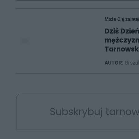
Może Cię zainte
Dziś Dzie
mężczyzn
Tarnowsk
AUTOR:
Urszu
Subskrybuj tarnow