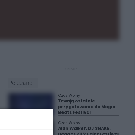
REKLAMA
Polecane
Czas Wolny
Trwają ostatnie
przygotowania do Magic
Beats Festival
Czas Wolny
Alan Walker, DJ SNAKE,
Bedoes 2115: Fajer Festiwal