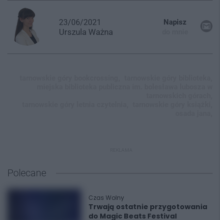
23/06/2021
Napisz
Urszula
Ważna
do mnie
tarnowskie góry bookcrossing,
tarnowskie góry biblioteka,
miejska biblioteka publiczna im. bolesława lubosza w
tarnowskich górach,
tarnowskie góry letnia czytelnia,
tarnowskie góry książki,
osada jana,
REKLAMA
Polecane
Czas Wolny
Trwają ostatnie przygotowania
do Magic Beats Festival