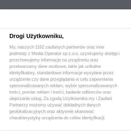
Drogi Użytkowniku,
My, naszych 1162 zaufanych partnerów oraz inne
Wydawca mediów
lokalnych
podmioty z Media Operator sp z.o.o. uzyskujemy dostęp i
przechowujemy informacje na urządzeniu oraz
przetwarzamy dane osobowe, takie jak unikalne
identyfikatory, standardowe informacje wysyłane przez
urządzenie czy dane przeglądania w celu zapewniania
spersonalizowanych reklam, wybór spersonalizowanych
Nie zapomnij
treści, pomiar reklam i treści, badanie odbiorców oraz
zapoznać się z:
polityką prywatności
regulamin korzystania z portali
ulepszanie usług. Za zgodą Użytkownika my i Zaufani
Twoje
miasto
Skontakuj się
z nami
Partnerzy możemy używać dokładnych danych
Piekary Śląskie
Kontakt
geolokalizacyjnych oraz aktywnie skanować
Chorzów
Wydawca
charakterystykę urządzenia do celów identyfikacji.
Tarnowskie Góry
Redakcja
Ruda Śląska
Newsletter
Ponieważ cenimy Twoją prywatność, prosimy o zgodę na
Świętochłowice
Reklama
korzystanie z tych technologii poprzez kliknięcie