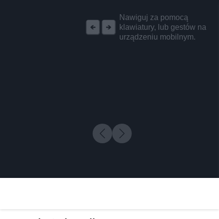
REKLAMA
Nawiguj za pomocą
klawiatury, lub gestów na
urządzeniu mobilnym.