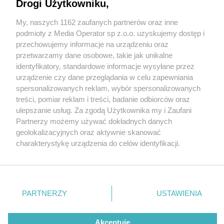
Drogi Użytkowniku,
My, naszych 1162 zaufanych partnerów oraz inne
Wydawca mediów
lokalnych
podmioty z Media Operator sp z.o.o. uzyskujemy dostęp i
przechowujemy informacje na urządzeniu oraz
przetwarzamy dane osobowe, takie jak unikalne
identyfikatory, standardowe informacje wysyłane przez
urządzenie czy dane przeglądania w celu zapewniania
1 / 0
spersonalizowanych reklam, wybór spersonalizowanych
Nie zapomnij
treści, pomiar reklam i treści, badanie odbiorców oraz
zapoznać się z:
polityką prywatności
regulamin korzystania z portali
ulepszanie usług. Za zgodą Użytkownika my i Zaufani
Twoje
miasto
Skontakuj się
z nami
Partnerzy możemy używać dokładnych danych
Piekary Śląskie
Kontakt
geolokalizacyjnych oraz aktywnie skanować
Chorzów
Wydawca
charakterystykę urządzenia do celów identyfikacji.
Tarnowskie Góry
Redakcja
Ruda Śląska
Newsletter
Ponieważ cenimy Twoją prywatność, prosimy o zgodę na
Świętochłowice
Reklama
korzystanie z tych technologii poprzez kliknięcie
Tychy
„Akceptuję”. Zgoda jest dobrowolna i zawsze możesz ją
Bytom
Katowice
zmienić/wycofać klikając przycisk ustawień prywatności
REKLAMA
PARTNERZY
USTAWIENIA
Gliwice
znajdujący się w lewym dolnym rogu strony
. Niektóre
Zabrze
Zagłębie
rodzaje przetwarzania danych nie wymagają zgody
użytkownika, ale masz prawo sprzeciwić się takiemu
Akceptuję