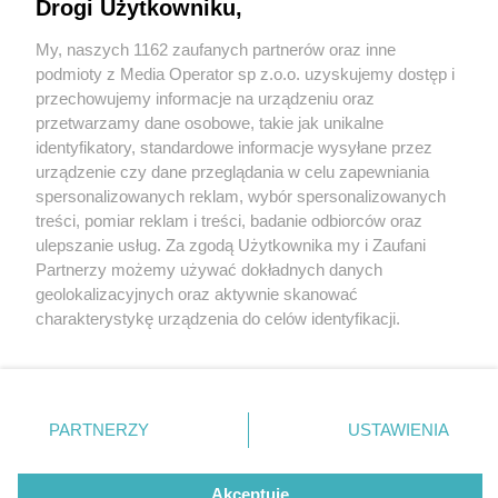
Drogi Użytkowniku,
My, naszych 1162 zaufanych partnerów oraz inne
Wydawca mediów
lokalnych
podmioty z Media Operator sp z.o.o. uzyskujemy dostęp i
przechowujemy informacje na urządzeniu oraz
przetwarzamy dane osobowe, takie jak unikalne
identyfikatory, standardowe informacje wysyłane przez
urządzenie czy dane przeglądania w celu zapewniania
1 / 0
spersonalizowanych reklam, wybór spersonalizowanych
Nie zapomnij
treści, pomiar reklam i treści, badanie odbiorców oraz
zapoznać się z:
polityką prywatności
regulamin korzystania z portali
ulepszanie usług. Za zgodą Użytkownika my i Zaufani
Twoje
miasto
Skontakuj się
z nami
Partnerzy możemy używać dokładnych danych
Piekary Śląskie
Kontakt
geolokalizacyjnych oraz aktywnie skanować
Chorzów
Wydawca
charakterystykę urządzenia do celów identyfikacji.
Tarnowskie Góry
Redakcja
Ruda Śląska
Newsletter
Ponieważ cenimy Twoją prywatność, prosimy o zgodę na
Świętochłowice
Reklama
korzystanie z tych technologii poprzez kliknięcie
Tychy
„Akceptuję”. Zgoda jest dobrowolna i zawsze możesz ją
Bytom
Katowice
zmienić/wycofać klikając przycisk ustawień prywatności
REKLAMA
PARTNERZY
USTAWIENIA
Gliwice
znajdujący się w lewym dolnym rogu strony
. Niektóre
Zabrze
Zagłębie
rodzaje przetwarzania danych nie wymagają zgody
użytkownika, ale masz prawo sprzeciwić się takiemu
Akceptuję