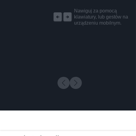
REKLAMA
Nawiguj za pomocą
klawiatury, lub gestów na
urządzeniu mobilnym.