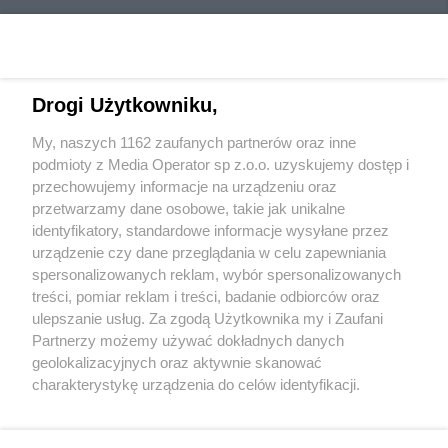
Drogi Użytkowniku,
My, naszych 1162 zaufanych partnerów oraz inne
Wydawca mediów
lokalnych
podmioty z Media Operator sp z.o.o. uzyskujemy dostęp i
przechowujemy informacje na urządzeniu oraz
przetwarzamy dane osobowe, takie jak unikalne
identyfikatory, standardowe informacje wysyłane przez
urządzenie czy dane przeglądania w celu zapewniania
spersonalizowanych reklam, wybór spersonalizowanych
Nie zapomnij
treści, pomiar reklam i treści, badanie odbiorców oraz
zapoznać się z:
polityką prywatności
regulamin korzystania z portali
ulepszanie usług. Za zgodą Użytkownika my i Zaufani
Twoje
miasto
Skontakuj się
z nami
Partnerzy możemy używać dokładnych danych
Piekary Śląskie
Kontakt
geolokalizacyjnych oraz aktywnie skanować
Chorzów
Wydawca
charakterystykę urządzenia do celów identyfikacji.
Tarnowskie Góry
Redakcja
Ruda Śląska
Newsletter
Ponieważ cenimy Twoją prywatność, prosimy o zgodę na
Świętochłowice
Reklama
korzystanie z tych technologii poprzez kliknięcie
Tychy