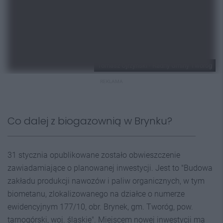
Tomasz Ojrzyński - Radny Gminy Tworóg
REKLAMA
Co dalej z biogazownią w Brynku?
31 stycznia opublikowane zostało obwieszczenie
zawiadamiające o planowanej inwestycji. Jest to "Budowa
zakładu produkcji nawozów i paliw organicznych, w tym
biometanu, zlokalizowanego na działce o numerze
ewidencyjnym 177/10, obr. Brynek, gm. Tworóg, pow.
tarnogórski, woj. śląskie". Miejscem nowej inwestycji ma