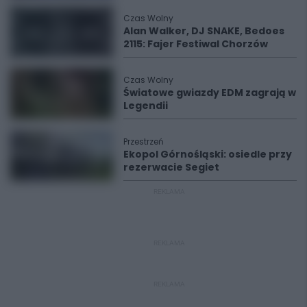
Czas Wolny
Alan Walker, DJ SNAKE, Bedoes
2115: Fajer Festiwal Chorzów
Czas Wolny
Światowe gwiazdy EDM zagrają w
Legendii
Przestrzeń
Ekopol Górnośląski: osiedle przy
rezerwacie Segiet
REKLAMA
REKLAMA
REKLAMA