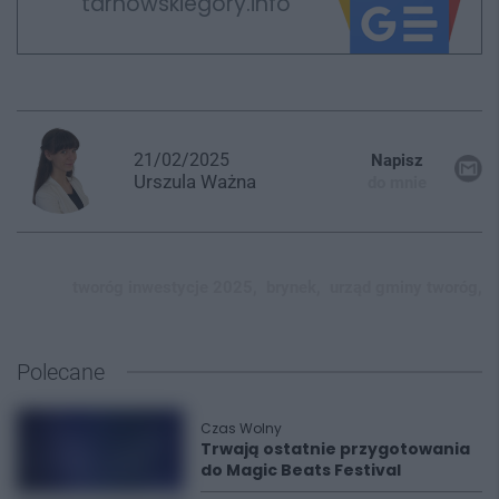
tarnowskiegory.info
21/02/2025
Napisz
Urszula
Ważna
do mnie
tworóg inwestycje 2025,
brynek,
urząd gminy tworóg,
Polecane
Czas Wolny
Trwają ostatnie przygotowania
do Magic Beats Festival