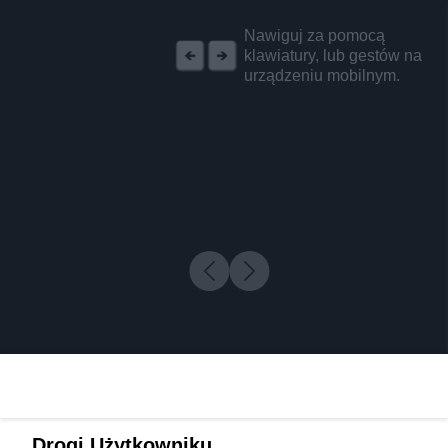
REKLAMA
Nawiguj za pomocą
klawiatury, lub gestów na
urządzeniu mobilnym.
Drogi Użytkowniku,