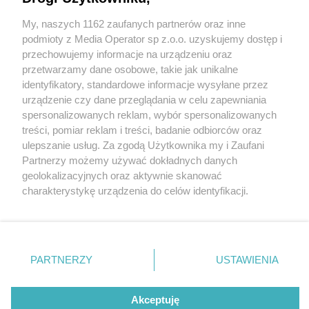
My, naszych 1162 zaufanych partnerów oraz inne
Wydawca mediów
lokalnych
podmioty z Media Operator sp z.o.o. uzyskujemy dostęp i
przechowujemy informacje na urządzeniu oraz
przetwarzamy dane osobowe, takie jak unikalne
identyfikatory, standardowe informacje wysyłane przez
urządzenie czy dane przeglądania w celu zapewniania
1 / 0
spersonalizowanych reklam, wybór spersonalizowanych
Nie zapomnij
treści, pomiar reklam i treści, badanie odbiorców oraz
zapoznać się z:
polityką prywatności
regulamin korzystania z portali
ulepszanie usług. Za zgodą Użytkownika my i Zaufani
Twoje
miasto
Skontakuj się
z nami
Partnerzy możemy używać dokładnych danych
Piekary Śląskie
Kontakt
geolokalizacyjnych oraz aktywnie skanować
Chorzów
Wydawca
charakterystykę urządzenia do celów identyfikacji.
Tarnowskie Góry
Redakcja
Ruda Śląska
Newsletter
Ponieważ cenimy Twoją prywatność, prosimy o zgodę na
Świętochłowice
Reklama
korzystanie z tych technologii poprzez kliknięcie
Tychy
„Akceptuję”. Zgoda jest dobrowolna i zawsze możesz ją
Bytom
Katowice
zmienić/wycofać klikając przycisk ustawień prywatności
REKLAMA
PARTNERZY
USTAWIENIA
Gliwice
znajdujący się w lewym dolnym rogu strony
. Niektóre
Zabrze
Zagłębie
rodzaje przetwarzania danych nie wymagają zgody
użytkownika, ale masz prawo sprzeciwić się takiemu
Akceptuję