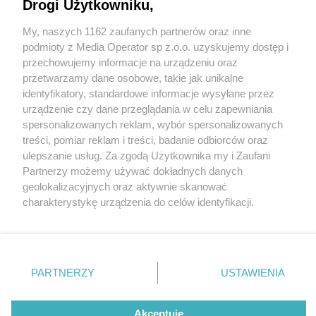
Drogi Użytkowniku,
My, naszych 1162 zaufanych partnerów oraz inne
Wydawca mediów
lokalnych
podmioty z Media Operator sp z.o.o. uzyskujemy dostęp i
przechowujemy informacje na urządzeniu oraz
przetwarzamy dane osobowe, takie jak unikalne
identyfikatory, standardowe informacje wysyłane przez
urządzenie czy dane przeglądania w celu zapewniania
5 / 0
spersonalizowanych reklam, wybór spersonalizowanych
Nie zapomnij
treści, pomiar reklam i treści, badanie odbiorców oraz
zapoznać się z:
polityką prywatności
regulamin korzystania z portali
ulepszanie usług. Za zgodą Użytkownika my i Zaufani
Twoje
miasto
Skontakuj się
z nami
Partnerzy możemy używać dokładnych danych
Piekary Śląskie
Kontakt
geolokalizacyjnych oraz aktywnie skanować
Chorzów
Wydawca
charakterystykę urządzenia do celów identyfikacji.
Tarnowskie Góry
Redakcja
Ruda Śląska
Newsletter
Ponieważ cenimy Twoją prywatność, prosimy o zgodę na
Świętochłowice
Reklama
korzystanie z tych technologii poprzez kliknięcie
Tychy
„Akceptuję”. Zgoda jest dobrowolna i zawsze możesz ją
Bytom
Katowice
zmienić/wycofać klikając przycisk ustawień prywatności
REKLAMA
PARTNERZY
USTAWIENIA
Gliwice
znajdujący się w lewym dolnym rogu strony
. Niektóre
Zabrze
Zagłębie
rodzaje przetwarzania danych nie wymagają zgody
użytkownika, ale masz prawo sprzeciwić się takiemu
Akceptuję