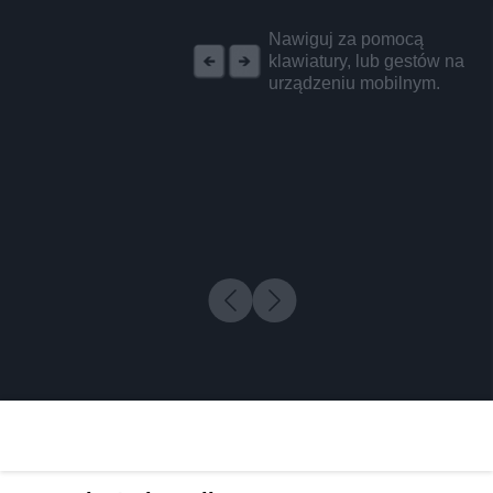
REKLAMA
Nawiguj za pomocą
klawiatury, lub gestów na
urządzeniu mobilnym.