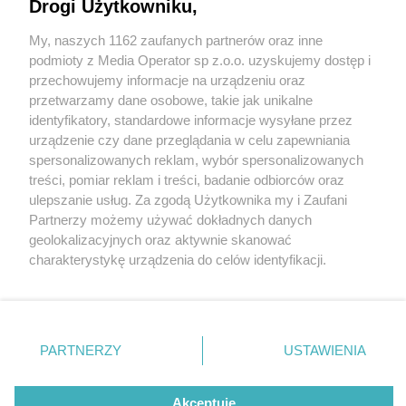
Drogi Użytkowniku,
My, naszych 1162 zaufanych partnerów oraz inne
Wydawca mediów
lokalnych
podmioty z Media Operator sp z.o.o. uzyskujemy dostęp i
przechowujemy informacje na urządzeniu oraz
przetwarzamy dane osobowe, takie jak unikalne
identyfikatory, standardowe informacje wysyłane przez
urządzenie czy dane przeglądania w celu zapewniania
2 / 0
spersonalizowanych reklam, wybór spersonalizowanych
Nie zapomnij
treści, pomiar reklam i treści, badanie odbiorców oraz
zapoznać się z:
polityką prywatności
regulamin korzystania z portali
ulepszanie usług. Za zgodą Użytkownika my i Zaufani
Twoje
miasto
Skontakuj się
z nami
Partnerzy możemy używać dokładnych danych
Piekary Śląskie
Kontakt
geolokalizacyjnych oraz aktywnie skanować
Chorzów
Wydawca
charakterystykę urządzenia do celów identyfikacji.
Tarnowskie Góry
Redakcja
Ruda Śląska
Newsletter
Ponieważ cenimy Twoją prywatność, prosimy o zgodę na
Świętochłowice
Reklama
korzystanie z tych technologii poprzez kliknięcie
Tychy
„Akceptuję”. Zgoda jest dobrowolna i zawsze możesz ją
Bytom
Katowice
zmienić/wycofać klikając przycisk ustawień prywatności
REKLAMA
PARTNERZY
USTAWIENIA
Gliwice
znajdujący się w lewym dolnym rogu strony
. Niektóre
Zabrze
Zagłębie
rodzaje przetwarzania danych nie wymagają zgody
użytkownika, ale masz prawo sprzeciwić się takiemu
Akceptuję