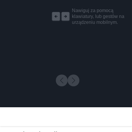
REKLAMA
Nawiguj za pomocą
klawiatury, lub gestów na
urządzeniu mobilnym.