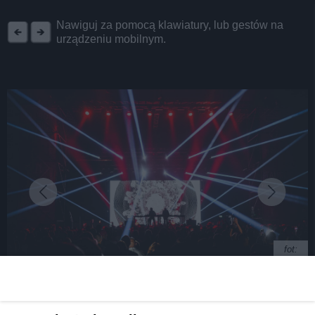
REKLAMA
Nawiguj za pomocą klawiatury, lub gestów na
urządzeniu mobilnym.
fot:
Czym zaskoczy nas jubileuszowa edycja festiwalu