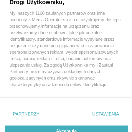
Tauron Nowa Muzyka?
Drogi Użytkowniku,
My, naszych 1160 zaufanych partnerów oraz inne
Wydawca mediów
lokalnych
podmioty z Media Operator sp z.o.o. uzyskujemy dostęp i
przechowujemy informacje na urządzeniu oraz
przetwarzamy dane osobowe, takie jak unikalne
identyfikatory, standardowe informacje wysyłane przez
urządzenie czy dane przeglądania w celu zapewniania
5 / 13
spersonalizowanych reklam, wybór spersonalizowanych
Nie zapomnij
treści, pomiar reklam i treści, badanie odbiorców oraz
Tauron Nowa Muzyka 5
zapoznać się z:
polityką prywatności
regulamin korzystania z portali
ulepszanie usług. Za zgodą Użytkownika my i Zaufani
Twoje
miasto
Skontakuj się
z nami
Partnerzy możemy używać dokładnych danych
Piekary Śląskie
Kontakt
geolokalizacyjnych oraz aktywnie skanować
Chorzów
Wydawca
charakterystykę urządzenia do celów identyfikacji.
Tarnowskie Góry
Redakcja
Ruda Śląska
Newsletter
Ponieważ cenimy Twoją prywatność, prosimy o zgodę na
Świętochłowice
Reklama
korzystanie z tych technologii poprzez kliknięcie
Tychy
„Akceptuję”. Zgoda jest dobrowolna i zawsze możesz ją
Bytom
Katowice
zmienić/wycofać klikając przycisk ustawień prywatności
REKLAMA
PARTNERZY
USTAWIENIA
Gliwice
znajdujący się w lewym dolnym rogu strony
. Niektóre
Zabrze
Zagłębie
rodzaje przetwarzania danych nie wymagają zgody
użytkownika, ale masz prawo sprzeciwić się takiemu
Akceptuję