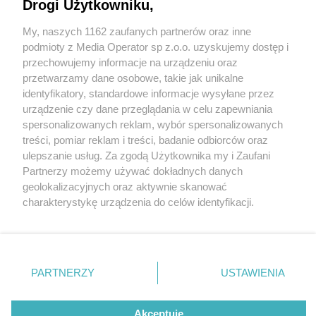
Drogi Użytkowniku,
My, naszych 1162 zaufanych partnerów oraz inne
Wydawca mediów
lokalnych
podmioty z Media Operator sp z.o.o. uzyskujemy dostęp i
przechowujemy informacje na urządzeniu oraz
przetwarzamy dane osobowe, takie jak unikalne
identyfikatory, standardowe informacje wysyłane przez
urządzenie czy dane przeglądania w celu zapewniania
2 / 0
spersonalizowanych reklam, wybór spersonalizowanych
Nie zapomnij
treści, pomiar reklam i treści, badanie odbiorców oraz
zapoznać się z:
polityką prywatności
regulamin korzystania z portali
ulepszanie usług. Za zgodą Użytkownika my i Zaufani
Twoje
miasto
Skontakuj się
z nami
Partnerzy możemy używać dokładnych danych
Piekary Śląskie
Kontakt
geolokalizacyjnych oraz aktywnie skanować
Chorzów
Wydawca
charakterystykę urządzenia do celów identyfikacji.
Tarnowskie Góry
Redakcja
Ruda Śląska
Newsletter
Ponieważ cenimy Twoją prywatność, prosimy o zgodę na
Świętochłowice
Reklama
korzystanie z tych technologii poprzez kliknięcie
Tychy
„Akceptuję”. Zgoda jest dobrowolna i zawsze możesz ją
Bytom
Katowice
zmienić/wycofać klikając przycisk ustawień prywatności
REKLAMA
PARTNERZY
USTAWIENIA
Gliwice
znajdujący się w lewym dolnym rogu strony
. Niektóre
Zabrze
Zagłębie
rodzaje przetwarzania danych nie wymagają zgody
użytkownika, ale masz prawo sprzeciwić się takiemu
Akceptuję