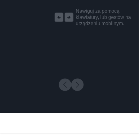
REKLAMA
Nawiguj za pomocą
klawiatury, lub gestów na
urządzeniu mobilnym.