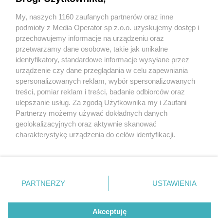
My, naszych 1160 zaufanych partnerów oraz inne
Wydawca mediów
lokalnych
podmioty z Media Operator sp z.o.o. uzyskujemy dostęp i
przechowujemy informacje na urządzeniu oraz
przetwarzamy dane osobowe, takie jak unikalne
identyfikatory, standardowe informacje wysyłane przez
urządzenie czy dane przeglądania w celu zapewniania
1 / 0
spersonalizowanych reklam, wybór spersonalizowanych
Nie zapomnij
treści, pomiar reklam i treści, badanie odbiorców oraz
zapoznać się z:
polityką prywatności
regulamin korzystania z portali
ulepszanie usług. Za zgodą Użytkownika my i Zaufani
Twoje
miasto
Skontakuj się
z nami
Partnerzy możemy używać dokładnych danych
Piekary Śląskie
Kontakt
geolokalizacyjnych oraz aktywnie skanować
Chorzów
Wydawca
charakterystykę urządzenia do celów identyfikacji.
Tarnowskie Góry
Redakcja
Ruda Śląska
Newsletter
Ponieważ cenimy Twoją prywatność, prosimy o zgodę na
Świętochłowice
Reklama
korzystanie z tych technologii poprzez kliknięcie
Tychy
„Akceptuję”. Zgoda jest dobrowolna i zawsze możesz ją
Bytom
Katowice
zmienić/wycofać klikając przycisk ustawień prywatności
REKLAMA
PARTNERZY
USTAWIENIA
Gliwice
znajdujący się w lewym dolnym rogu strony
. Niektóre
Zabrze
Zagłębie
rodzaje przetwarzania danych nie wymagają zgody
użytkownika, ale masz prawo sprzeciwić się takiemu
Akceptuję