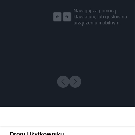
REKLAMA
Nawiguj za pomocą
klawiatury, lub gestów na
urządzeniu mobilnym.
Drogi Użytkowniku,