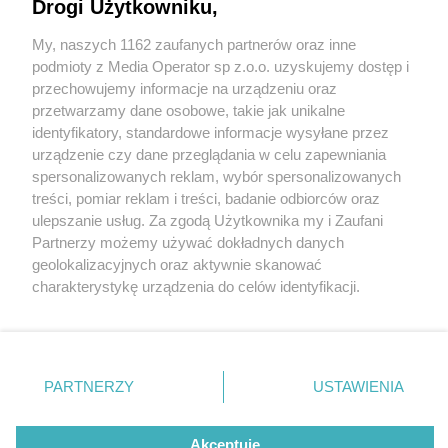
Drogi Użytkowniku,
My, naszych 1162 zaufanych partnerów oraz inne
Wydawca mediów
lokalnych
podmioty z Media Operator sp z.o.o. uzyskujemy dostęp i
przechowujemy informacje na urządzeniu oraz
przetwarzamy dane osobowe, takie jak unikalne
identyfikatory, standardowe informacje wysyłane przez
urządzenie czy dane przeglądania w celu zapewniania
1 / 0
spersonalizowanych reklam, wybór spersonalizowanych
Nie zapomnij
treści, pomiar reklam i treści, badanie odbiorców oraz
zapoznać się z:
polityką prywatności
regulamin korzystania z portali
ulepszanie usług. Za zgodą Użytkownika my i Zaufani
Twoje
miasto
Skontakuj się
z nami
Partnerzy możemy używać dokładnych danych
Piekary Śląskie
Kontakt
geolokalizacyjnych oraz aktywnie skanować
Chorzów
Wydawca
charakterystykę urządzenia do celów identyfikacji.
Tarnowskie Góry
Redakcja
Ruda Śląska
Newsletter
Ponieważ cenimy Twoją prywatność, prosimy o zgodę na
Świętochłowice
Reklama
korzystanie z tych technologii poprzez kliknięcie
Tychy
„Akceptuję”. Zgoda jest dobrowolna i zawsze możesz ją
Bytom
Katowice
zmienić/wycofać klikając przycisk ustawień prywatności
REKLAMA
PARTNERZY
USTAWIENIA
Gliwice
znajdujący się w lewym dolnym rogu strony
. Niektóre
Zabrze
Zagłębie
rodzaje przetwarzania danych nie wymagają zgody
użytkownika, ale masz prawo sprzeciwić się takiemu
Akceptuję