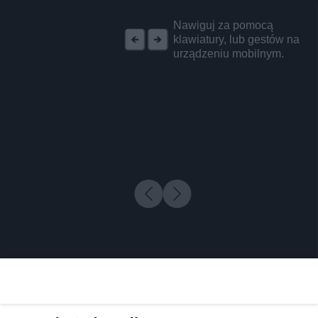
REKLAMA
Nawiguj za pomocą
klawiatury, lub gestów na
urządzeniu mobilnym.