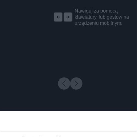
REKLAMA
Nawiguj za pomocą
klawiatury, lub gestów na
urządzeniu mobilnym.