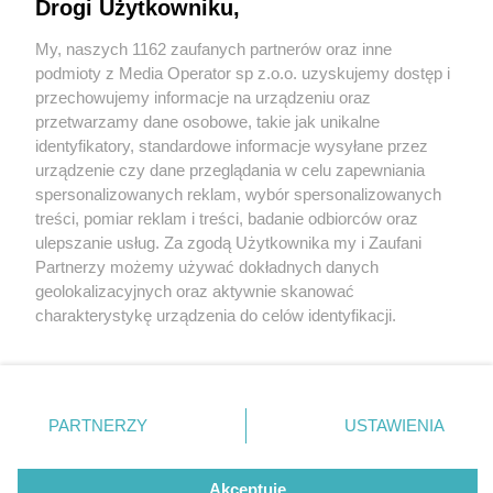
Drogi Użytkowniku,
My, naszych 1162 zaufanych partnerów oraz inne
Wydawca mediów
lokalnych
podmioty z Media Operator sp z.o.o. uzyskujemy dostęp i
przechowujemy informacje na urządzeniu oraz
przetwarzamy dane osobowe, takie jak unikalne
identyfikatory, standardowe informacje wysyłane przez
urządzenie czy dane przeglądania w celu zapewniania
5 / 0
spersonalizowanych reklam, wybór spersonalizowanych
Nie zapomnij
treści, pomiar reklam i treści, badanie odbiorców oraz
zapoznać się z:
polityką prywatności
regulamin korzystania z portali
ulepszanie usług. Za zgodą Użytkownika my i Zaufani
Twoje
miasto
Skontakuj się
z nami
Partnerzy możemy używać dokładnych danych
Piekary Śląskie
Kontakt
geolokalizacyjnych oraz aktywnie skanować
Chorzów
Wydawca
charakterystykę urządzenia do celów identyfikacji.
Tarnowskie Góry
Redakcja
Ruda Śląska
Newsletter
Ponieważ cenimy Twoją prywatność, prosimy o zgodę na
Świętochłowice
Reklama
korzystanie z tych technologii poprzez kliknięcie
Tychy
„Akceptuję”. Zgoda jest dobrowolna i zawsze możesz ją
Bytom
Katowice
zmienić/wycofać klikając przycisk ustawień prywatności
REKLAMA
PARTNERZY
USTAWIENIA
Gliwice
znajdujący się w lewym dolnym rogu strony
. Niektóre
Zabrze
Zagłębie
rodzaje przetwarzania danych nie wymagają zgody
użytkownika, ale masz prawo sprzeciwić się takiemu
Akceptuję