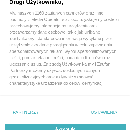
Drogi Użytkowniku,
My, naszych 1160 zaufanych partnerów oraz inne
Wydawca mediów
lokalnych
podmioty z Media Operator sp z.o.o. uzyskujemy dostęp i
przechowujemy informacje na urządzeniu oraz
przetwarzamy dane osobowe, takie jak unikalne
identyfikatory, standardowe informacje wysyłane przez
urządzenie czy dane przeglądania w celu zapewniania
4 / 0
spersonalizowanych reklam, wybór spersonalizowanych
Nie zapomnij
treści, pomiar reklam i treści, badanie odbiorców oraz
zapoznać się z:
polityką prywatności
regulamin korzystania z portali
ulepszanie usług. Za zgodą Użytkownika my i Zaufani
Twoje
miasto
Skontakuj się
z nami
Partnerzy możemy używać dokładnych danych
Piekary Śląskie
Kontakt
geolokalizacyjnych oraz aktywnie skanować
Chorzów
Wydawca
charakterystykę urządzenia do celów identyfikacji.
Tarnowskie Góry
Redakcja
Ruda Śląska
Newsletter
Ponieważ cenimy Twoją prywatność, prosimy o zgodę na
Świętochłowice
Reklama
korzystanie z tych technologii poprzez kliknięcie
Tychy
„Akceptuję”. Zgoda jest dobrowolna i zawsze możesz ją
Bytom
Katowice
zmienić/wycofać klikając przycisk ustawień prywatności
REKLAMA
PARTNERZY
USTAWIENIA
Gliwice
znajdujący się w lewym dolnym rogu strony
. Niektóre
Zabrze
Zagłębie
rodzaje przetwarzania danych nie wymagają zgody
użytkownika, ale masz prawo sprzeciwić się takiemu
Akceptuję