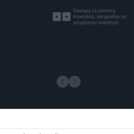
REKLAMA
Nawiguj za pomocą
klawiatury, lub gestów na
urządzeniu mobilnym.