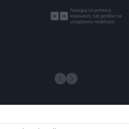
REKLAMA
Nawiguj za pomocą
klawiatury, lub gestów na
urządzeniu mobilnym.