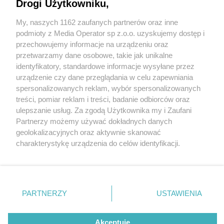
Drogi Użytkowniku,
My, naszych 1162 zaufanych partnerów oraz inne
Wydawca mediów
lokalnych
podmioty z Media Operator sp z.o.o. uzyskujemy dostęp i
przechowujemy informacje na urządzeniu oraz
przetwarzamy dane osobowe, takie jak unikalne
identyfikatory, standardowe informacje wysyłane przez
urządzenie czy dane przeglądania w celu zapewniania
4 / 0
spersonalizowanych reklam, wybór spersonalizowanych
Nie zapomnij
treści, pomiar reklam i treści, badanie odbiorców oraz
zapoznać się z:
polityką prywatności
regulamin korzystania z portali
ulepszanie usług. Za zgodą Użytkownika my i Zaufani
Twoje
miasto
Skontakuj się
z nami
Partnerzy możemy używać dokładnych danych
Piekary Śląskie
Kontakt
geolokalizacyjnych oraz aktywnie skanować
Chorzów
Wydawca
charakterystykę urządzenia do celów identyfikacji.
Tarnowskie Góry
Redakcja
Ruda Śląska
Newsletter
Ponieważ cenimy Twoją prywatność, prosimy o zgodę na
Świętochłowice
Reklama
korzystanie z tych technologii poprzez kliknięcie
Tychy
„Akceptuję”. Zgoda jest dobrowolna i zawsze możesz ją
Bytom
Katowice
zmienić/wycofać klikając przycisk ustawień prywatności
REKLAMA
PARTNERZY
USTAWIENIA
Gliwice
znajdujący się w lewym dolnym rogu strony
. Niektóre
Zabrze
Zagłębie
rodzaje przetwarzania danych nie wymagają zgody
użytkownika, ale masz prawo sprzeciwić się takiemu
Akceptuję