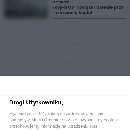
Przestrzeń
Ekopol Górnośląski: osiedle przy
rezerwacie Segiet
REKLAMA
REKLAMA
REKLAMA
Drogi Użytkowniku,
My, naszych 1162 zaufanych partnerów oraz inne
Wydawca mediów
lokalnych
podmioty z Media Operator sp z.o.o. uzyskujemy dostęp i
przechowujemy informacje na urządzeniu oraz