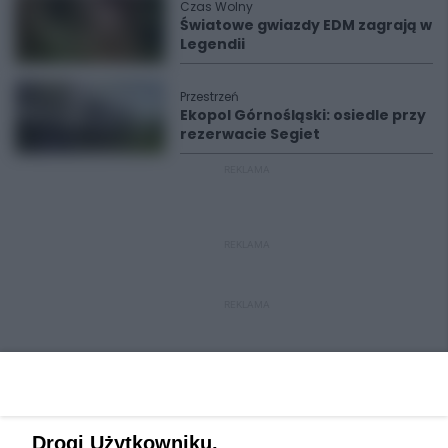
Czas Wolny
Światowe gwiazdy EDM zagrają w
Legendii
Przestrzeń
Ekopol Górnośląski: osiedle przy
rezerwacie Segiet
REKLAMA
REKLAMA
REKLAMA
Drogi Użytkowniku,