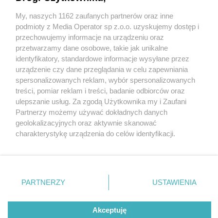
My, naszych 1162 zaufanych partnerów oraz inne
Wydawca mediów
lokalnych
podmioty z Media Operator sp z.o.o. uzyskujemy dostęp i
przechowujemy informacje na urządzeniu oraz
przetwarzamy dane osobowe, takie jak unikalne
identyfikatory, standardowe informacje wysyłane przez
urządzenie czy dane przeglądania w celu zapewniania
spersonalizowanych reklam, wybór spersonalizowanych
Nie zapomnij
treści, pomiar reklam i treści, badanie odbiorców oraz
zapoznać się z:
polityką prywatności
regulamin korzystania z portali
ulepszanie usług. Za zgodą Użytkownika my i Zaufani
Twoje
miasto
Skontakuj się
z nami
Partnerzy możemy używać dokładnych danych
Piekary Śląskie
Kontakt
geolokalizacyjnych oraz aktywnie skanować
Chorzów
Wydawca
charakterystykę urządzenia do celów identyfikacji.
Tarnowskie Góry
Redakcja
Ruda Śląska
Newsletter
Ponieważ cenimy Twoją prywatność, prosimy o zgodę na
Świętochłowice
Reklama
korzystanie z tych technologii poprzez kliknięcie
Tychy
„Akceptuję”. Zgoda jest dobrowolna i zawsze możesz ją
Bytom
Katowice
zmienić/wycofać klikając przycisk ustawień prywatności
PARTNERZY
USTAWIENIA
Gliwice
znajdujący się w lewym dolnym rogu strony
. Niektóre
Zabrze
Zagłębie
rodzaje przetwarzania danych nie wymagają zgody
Akceptuję
użytkownika, ale masz prawo sprzeciwić się takiemu