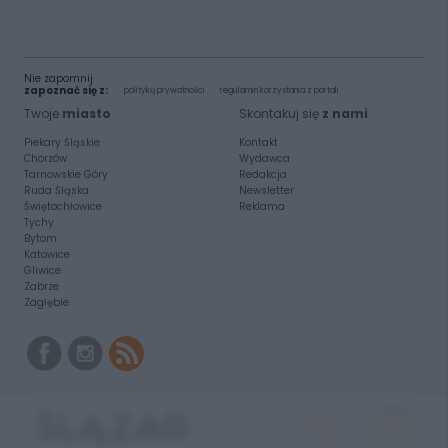
Nie zapomnij
zapoznać się z:
polityką prywatności
regulamin korzystania z portali
Twoje
miasto
Skontakuj się
z nami
Piekary Śląskie
Kontakt
Chorzów
Wydawca
Tarnowskie Góry
Redakcja
Ruda Śląska
Newsletter
Świętochłowice
Reklama
Tychy
Bytom
Katowice
Gliwice
Zabrze
Zagłębie