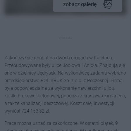
zobacz galerię
REKLAMA
Zakończył się remont na dwóch drogach w Kaletach.
Przebudowywane były ulice Jodłowa i Anioła. Znajdują się
one w dzielnicy Jędrysek. Na wykonawcę zadania wybrano
przedsiębiorstwo POL-BRUK Sp. z o.o. z Poczesnej. Firma
była odpowiedzialna za wykonanie nawierzchni ulic z
kostki brukowej betonowej, pobocza z kruszywa łamanego,
a także kanalizacji deszczowej. Koszt całej inwestycji
wyniósł 724 153,32 zł.
Prace można uznać za zakończone. W ostatni piątek, 9
lutego, miał miejsce odbiór zadania. W spotkaniu wzięli