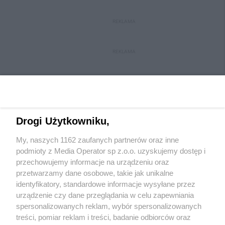
REKLAMA
REKLAMA
Drogi Użytkowniku,
My, naszych 1162 zaufanych partnerów oraz inne
Wydawca mediów
lokalnych
podmioty z Media Operator sp z.o.o. uzyskujemy dostęp i
przechowujemy informacje na urządzeniu oraz
przetwarzamy dane osobowe, takie jak unikalne
identyfikatory, standardowe informacje wysyłane przez
urządzenie czy dane przeglądania w celu zapewniania
spersonalizowanych reklam, wybór spersonalizowanych
Nie zapomnij
treści, pomiar reklam i treści, badanie odbiorców oraz
zapoznać się z:
polityką prywatności
regulamin korzystania z portali