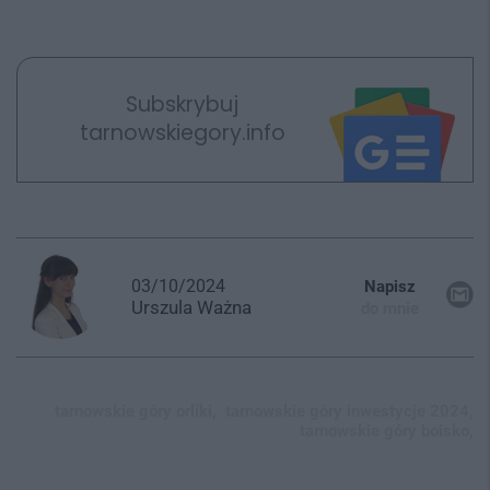
Subskrybuj
tarnowskiegory.info
03/10/2024
Napisz
Urszula
Ważna
do mnie
tarnowskie góry orliki,
tarnowskie góry inwestycje 2024,
tarnowskie góry boisko,