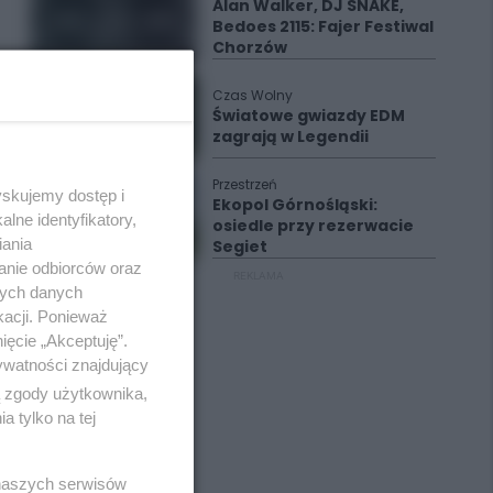
Alan Walker, DJ SNAKE,
Bedoes 2115: Fajer Festiwal
Chorzów
Czas Wolny
Światowe gwiazdy EDM
zagrają w Legendii
Przestrzeń
yskujemy dostęp i
Ekopol Górnośląski:
lne identyfikatory,
osiedle przy rezerwacie
iania
Segiet
anie odbiorców oraz
REKLAMA
nych danych
kacji. Ponieważ
ięcie „Akceptuję”.
ywatności znajdujący
ą zgody użytkownika,
 tylko na tej
 naszych serwisów