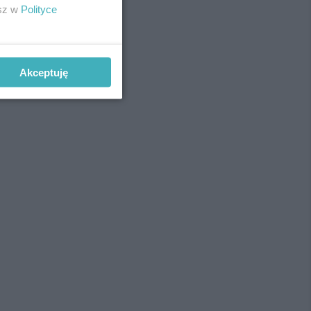
esz w
Polityce
Akceptuję