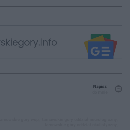
skiegory.info
Napisz
do mnie
tarnowskie góry wsp,
tarnowskie góry oddział neurologiczny,
tarnowskie góry oddział okulistyczny,