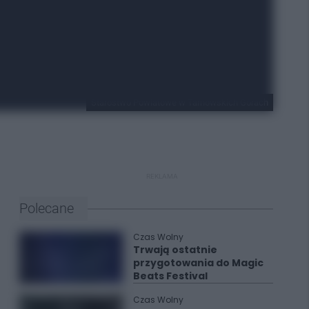
Starostwo Powiatowe w Tarnowskich Górach
REKLAMA
Polecane
Czas Wolny
Trwają ostatnie
przygotowania do Magic
Beats Festival
Czas Wolny