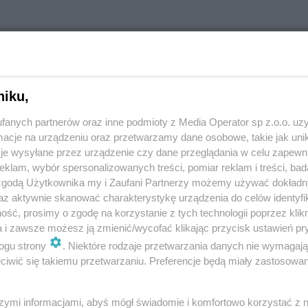
istotny krok w kierunku poprawy dostępności do
a terenie powiatu tarnogórskiego oraz
niku,
akresie neurologii i okulistyki - stwierdzają
fanych partnerów oraz inne podmioty z Media Operator sp z.o.o. uz
cje na urządzeniu oraz przetwarzamy dane osobowe, takie jak unika
je wysyłane przez urządzenie czy dane przeglądania w celu zapewn
klam, wybór spersonalizowanych treści, pomiar reklam i treści, bad
 zgodą Użytkownika my i Zaufani Partnerzy możemy używać dokład
a części budynku na potrzeby Oddziału Neurologii z
az aktywnie skanować charakterystykę urządzenia do celów identyfi
atomiast adaptacja pomieszczeń na potrzeby
ść, prosimy o zgodę na korzystanie z tych technologii poprzez klikn
a i zawsze możesz ją zmienić/wycofać klikając przycisk ustawień pr
00 zł.
ogu strony
. Niektóre rodzaje przetwarzania danych nie wymagaj
iwić się takiemu przetwarzaniu. Preferencje będą miały zastosowania
jest współfinansowana z dotacji celowej budżetu
szymi informacjami, abyś mógł świadomie i komfortowo korzystać z