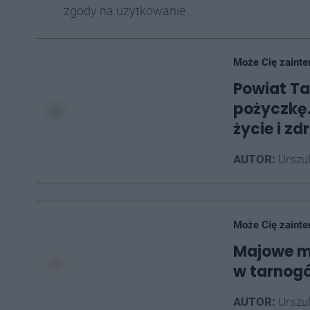
zgody na użytkowanie
Może Cię zainte
Powiat Ta
pożyczkę.
życie i zd
AUTOR:
Urszu
Może Cię zainte
Majowe ma
w tarnogó
AUTOR:
Urszu