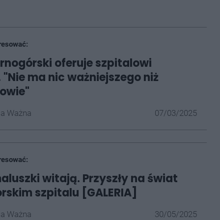
resować:
rnogórski oferuje szpitalowi
 "Nie ma nic ważniejszego niż
rowie"
la Ważna
07/03/2025
resować:
luszki witają. Przyszły na świat
rskim szpitalu [GALERIA]
la Ważna
30/05/2025