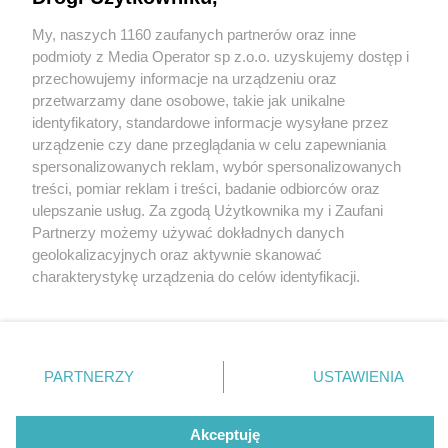
My, naszych 1160 zaufanych partnerów oraz inne
Wydawca mediów
lokalnych
podmioty z Media Operator sp z.o.o. uzyskujemy dostęp i
przechowujemy informacje na urządzeniu oraz
przetwarzamy dane osobowe, takie jak unikalne
identyfikatory, standardowe informacje wysyłane przez
8 / 9
urządzenie czy dane przeglądania w celu zapewniania
Dzień Otwarty w Kolejach
spersonalizowanych reklam, wybór spersonalizowanych
Nie zapomnij
treści, pomiar reklam i treści, badanie odbiorców oraz
zapoznać się z:
polityką prywatności
regulamin korzystania z portali
Śląskich za nami!
ulepszanie usług. Za zgodą Użytkownika my i Zaufani
Twoje
miasto
Skontakuj się
z nami
Partnerzy możemy używać dokładnych danych
Piekary Śląskie
Kontakt
geolokalizacyjnych oraz aktywnie skanować
Chorzów
Wydawca
charakterystykę urządzenia do celów identyfikacji.
Tarnowskie Góry
Redakcja
Ruda Śląska
Newsletter
Ponieważ cenimy Twoją prywatność, prosimy o zgodę na
Świętochłowice
Reklama
korzystanie z tych technologii poprzez kliknięcie
Tychy
„Akceptuję”. Zgoda jest dobrowolna i zawsze możesz ją
Bytom
Katowice
zmienić/wycofać klikając przycisk ustawień prywatności
REKLAMA
PARTNERZY
USTAWIENIA
Gliwice
znajdujący się w lewym dolnym rogu strony
. Niektóre
Zabrze
Zagłębie
rodzaje przetwarzania danych nie wymagają zgody
użytkownika, ale masz prawo sprzeciwić się takiemu
Akceptuję