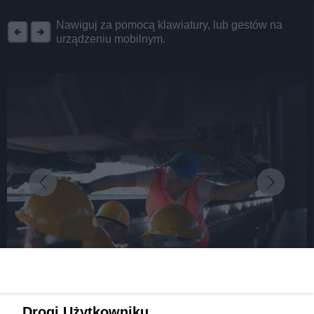
REKLAMA
Nawiguj za pomocą klawiatury, lub gestów na
urządzeniu mobilnym.
fot:
Dzień Otwarty w Kolejach Śląskich za nami!
Drogi Użytkowniku,