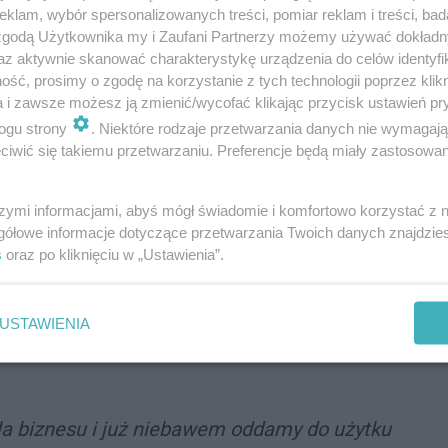
klam, wybór spersonalizowanych treści, pomiar reklam i treści, bad
ąta Weimarskiego oraz Strategia Karpacka, która ma
 zgodą Użytkownika my i Zaufani Partnerzy możemy używać dokład
a tym samym przynieść ekstra środki finansowe dla
az aktywnie skanować charakterystykę urządzenia do celów identyfi
ść, prosimy o zgodę na korzystanie z tych technologii poprzez klikn
– podkreśla Marcin Wilk.
a i zawsze możesz ją zmienić/wycofać klikając przycisk ustawień pr
biorczości – to czas startupów i inwestorów, ale
ogu strony
. Niektóre rodzaje przetwarzania danych nie wymagaj
iwić się takiemu przetwarzaniu. Preferencje będą miały zastosowania
wiali o przemyśle czasu wolnego i turystyce.
szymi informacjami, abyś mógł świadomie i komfortowo korzystać z
gółowe informacje dotyczące przetwarzania Twoich danych znajdzi
Wilk, prezes Śląskiego Funduszu Rozwoju,
s
oraz po kliknięciu w „Ustawienia”.
zas dzisiejszej konferencji prasowej na Stadionie
zentował agendę wydarzenia, a jest nią oczywiście
USTAWIENIA
la biznesu i już niebawem oddamy do użytku