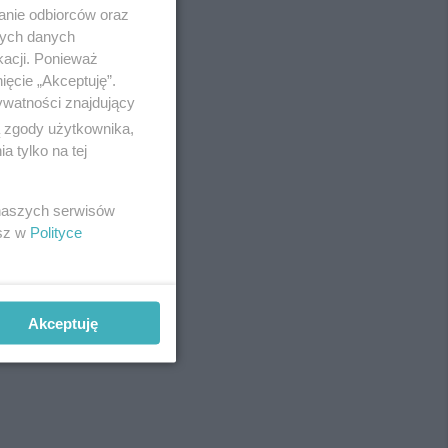
anie odbiorców oraz
nych danych
kacji. Ponieważ
ięcie „Akceptuję”.
ywatności znajdujący
ą zgody użytkownika,
 tylko na tej
 naszych serwisów
esz w
Polityce
Akceptuję