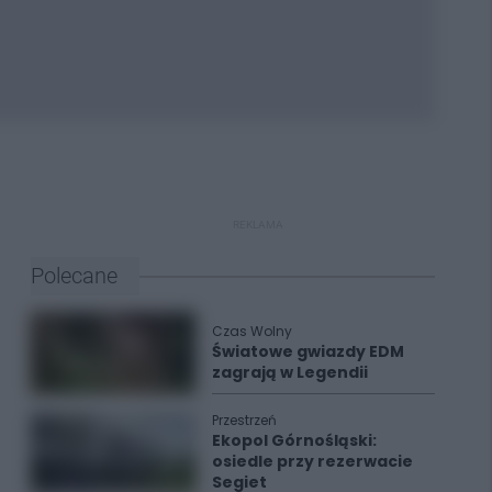
REKLAMA
Polecane
Czas Wolny
Światowe gwiazdy EDM
zagrają w Legendii
Przestrzeń
Ekopol Górnośląski:
osiedle przy rezerwacie
Segiet