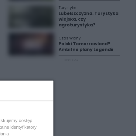
Turystyka
Lubelszczyzna. Turystyka
wiejska, czy
agroturystyka?
Czas Wolny
Polski Tomorrowland?
Ambitne plany Legendii
REKLAMA
yskujemy dostęp i
lne identyfikatory,
iania