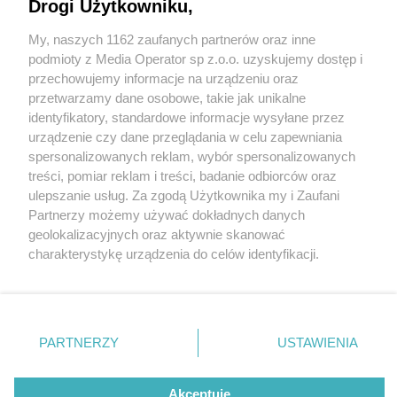
Drogi Użytkowniku,
My, naszych 1162 zaufanych partnerów oraz inne
Wydawca mediów
lokalnych
podmioty z Media Operator sp z.o.o. uzyskujemy dostęp i
przechowujemy informacje na urządzeniu oraz
przetwarzamy dane osobowe, takie jak unikalne
identyfikatory, standardowe informacje wysyłane przez
urządzenie czy dane przeglądania w celu zapewniania
4 / 0
spersonalizowanych reklam, wybór spersonalizowanych
Nie zapomnij
treści, pomiar reklam i treści, badanie odbiorców oraz
zapoznać się z:
polityką prywatności
regulamin korzystania z portali
ulepszanie usług. Za zgodą Użytkownika my i Zaufani
Twoje
miasto
Skontakuj się
z nami
Partnerzy możemy używać dokładnych danych
Piekary Śląskie
Kontakt
geolokalizacyjnych oraz aktywnie skanować
Chorzów
Wydawca
charakterystykę urządzenia do celów identyfikacji.
Tarnowskie Góry
Redakcja
Ruda Śląska
Newsletter
Ponieważ cenimy Twoją prywatność, prosimy o zgodę na
Świętochłowice
Reklama
korzystanie z tych technologii poprzez kliknięcie
Tychy
„Akceptuję”. Zgoda jest dobrowolna i zawsze możesz ją
Bytom
Katowice
zmienić/wycofać klikając przycisk ustawień prywatności
REKLAMA
PARTNERZY
USTAWIENIA
Gliwice
znajdujący się w lewym dolnym rogu strony
. Niektóre
Zabrze
Zagłębie
rodzaje przetwarzania danych nie wymagają zgody
użytkownika, ale masz prawo sprzeciwić się takiemu
Akceptuję