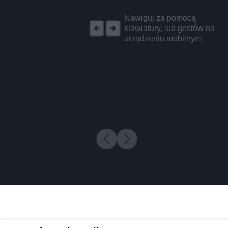
REKLAMA
Nawiguj za pomocą
klawiatury, lub gestów na
urządzeniu mobilnym.