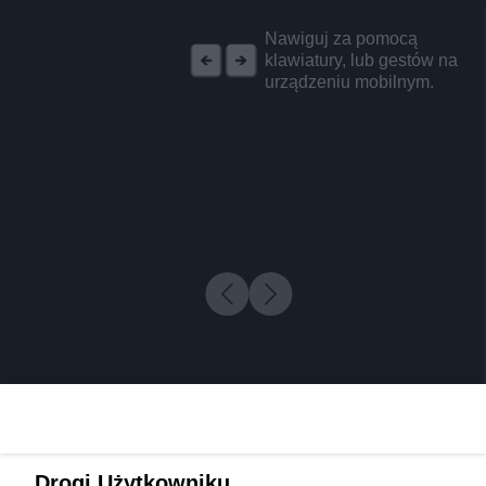
REKLAMA
Nawiguj za pomocą
klawiatury, lub gestów na
urządzeniu mobilnym.
Drogi Użytkowniku,