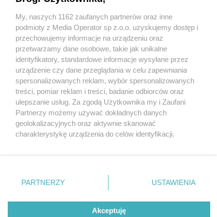
My, naszych 1162 zaufanych partnerów oraz inne
Wydawca mediów
lokalnych
podmioty z Media Operator sp z.o.o. uzyskujemy dostęp i
przechowujemy informacje na urządzeniu oraz
przetwarzamy dane osobowe, takie jak unikalne
identyfikatory, standardowe informacje wysyłane przez
urządzenie czy dane przeglądania w celu zapewniania
2 / 0
spersonalizowanych reklam, wybór spersonalizowanych
Nie zapomnij
treści, pomiar reklam i treści, badanie odbiorców oraz
zapoznać się z:
polityką prywatności
regulamin korzystania z portali
ulepszanie usług. Za zgodą Użytkownika my i Zaufani
Twoje
miasto
Skontakuj się
z nami
Partnerzy możemy używać dokładnych danych
Piekary Śląskie
Kontakt
geolokalizacyjnych oraz aktywnie skanować
Chorzów
Wydawca
charakterystykę urządzenia do celów identyfikacji.
Tarnowskie Góry
Redakcja
Ruda Śląska
Newsletter
Ponieważ cenimy Twoją prywatność, prosimy o zgodę na
Świętochłowice
Reklama
korzystanie z tych technologii poprzez kliknięcie
Tychy
„Akceptuję”. Zgoda jest dobrowolna i zawsze możesz ją
Bytom
Katowice
zmienić/wycofać klikając przycisk ustawień prywatności
REKLAMA
PARTNERZY
USTAWIENIA
Gliwice
znajdujący się w lewym dolnym rogu strony
. Niektóre
Zabrze
Zagłębie
rodzaje przetwarzania danych nie wymagają zgody
użytkownika, ale masz prawo sprzeciwić się takiemu
Akceptuję