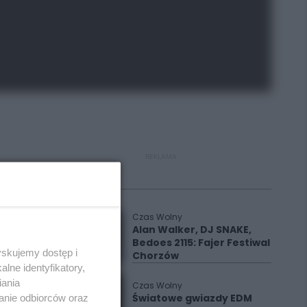
REKLAMA
Polecane
Czas Wolny
Alan Walker, DJ SNAKE,
Bedoes 2115: Fajer Festiwal
yskujemy dostęp i
Chorzów
lne identyfikatory,
iania
Czas Wolny
Światowe gwiazdy EDM
anie odbiorców oraz