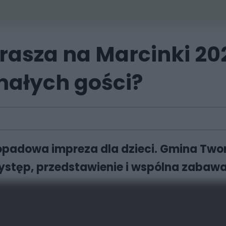
asza na Marcinki 20
małych gości?
stopadowa impreza dla dzieci. Gmina Tw
 występ, przedstawienie i wspólna zabawa