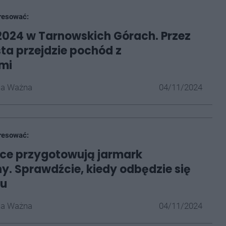
resować:
2024 w Tarnowskich Górach. Przez
sta przejdzie pochód z
mi
la Ważna
04/11/2024
resować:
ce przygotowują jarmark
y. Sprawdźcie, kiedy odbędzie się
ku
la Ważna
04/11/2024