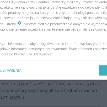
 zgodą Użytkownika my i Zaufani Partnerzy możemy używać dokład
az aktywnie skanować charakterystykę urządzenia do celów identyfi
ść, prosimy o zgodę na korzystanie z tych technologii poprzez klikn
a i zawsze możesz ją zmienić/wycofać klikając przycisk ustawień pr
, występ dzieci z zespołu szkolno-przedszkolnego
ogu strony
. Niektóre rodzaje przetwarzania danych nie wymagaj
inscenizacja przedstawiająca oddanie płaszcza
iwić się takiemu przetwarzaniu. Preferencje będą miały zastosowania
" w Wojsce
szymi informacjami, abyś mógł świadomie i komfortowo korzystać z
gółowe informacje dotyczące przetwarzania Twoich danych znajdzi
ali św. Marcina
s
oraz po kliknięciu w „Ustawienia”.
wę dla dzieci i młodzieży
óg pt. "LAMPION ŚW. MARCINA" oraz wręczenie
USTAWIENIA
ekunowie mają możliwość kupić kawę oraz tradycyjnego
ch Gór. Można go będzie spotkać w centrum miasta 11
szym artykule.