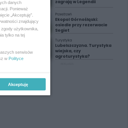
zagrają w Legendii
nych danych
kacji. Ponieważ
Przestrzeń
ięcie „Akceptuję”.
Ekopol Górnośląski:
ywatności znajdujący
osiedle przy rezerwacie
ą zgody użytkownika,
Segiet
 tylko na tej
Turystyka
Lubelszczyzna. Turystyka
wiejska, czy
 naszych serwisów
agroturystyka?
esz w
Polityce
REKLAMA
Akceptuję