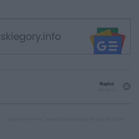
skiegory.info
Napisz
do mnie
tworóg marcinki,
tworóg wydarzenia,
tworóg dla dzieci,