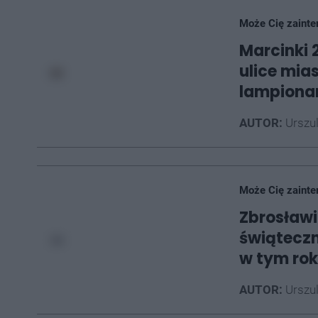
Może Cię zainte
Marcinki 
ulice mia
lampiona
AUTOR:
Urszu
Może Cię zainte
Zbrosławi
świąteczn
w tym ro
AUTOR:
Urszu