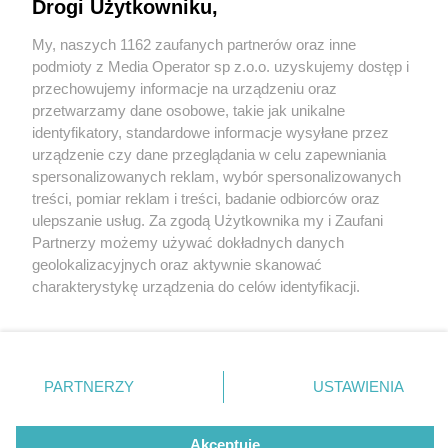
Gór. Zbigniew Pawlak: "Odkurzamy tradycję"
Drogi Użytkowniku,
My, naszych 1162 zaufanych partnerów oraz inne
Wydawca mediów
lokalnych
podmioty z Media Operator sp z.o.o. uzyskujemy dostęp i
przechowujemy informacje na urządzeniu oraz
przetwarzamy dane osobowe, takie jak unikalne
identyfikatory, standardowe informacje wysyłane przez
2 / 10
urządzenie czy dane przeglądania w celu zapewniania
spersonalizowanych reklam, wybór spersonalizowanych
Parada górnicza w
Nie zapomnij
treści, pomiar reklam i treści, badanie odbiorców oraz
zapoznać się z:
polityką prywatności
regulamin korzystania z portali
ulepszanie usług. Za zgodą Użytkownika my i Zaufani
Tarnowskich Górach
Twoje
miasto
Skontakuj się
z nami
Partnerzy możemy używać dokładnych danych
Piekary Śląskie
Kontakt
geolokalizacyjnych oraz aktywnie skanować
Chorzów
Wydawca
charakterystykę urządzenia do celów identyfikacji.
Tarnowskie Góry
Redakcja
Ruda Śląska
Newsletter
Ponieważ cenimy Twoją prywatność, prosimy o zgodę na
Świętochłowice
Reklama
korzystanie z tych technologii poprzez kliknięcie
Tychy
„Akceptuję”. Zgoda jest dobrowolna i zawsze możesz ją
Bytom
Katowice
zmienić/wycofać klikając przycisk ustawień prywatności
REKLAMA
PARTNERZY
USTAWIENIA
Gliwice
znajdujący się w lewym dolnym rogu strony
. Niektóre
Zabrze
Zagłębie
rodzaje przetwarzania danych nie wymagają zgody
użytkownika, ale masz prawo sprzeciwić się takiemu
Akceptuję