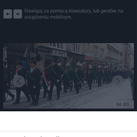
REKLAMA
Nawiguj za pomocą klawiatury, lub gestów na
urządzeniu mobilnym.
fot: EG
Górnicza parada przeszła ulicami Tarnowskich