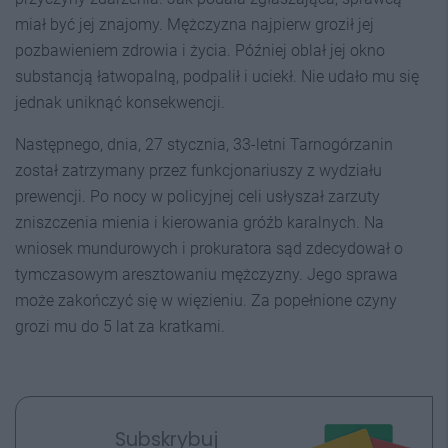
miał być jej znajomy. Mężczyzna najpierw groził jej
pozbawieniem zdrowia i życia. Później oblał jej okno
substancją łatwopalną, podpalił i uciekł. Nie udało mu się
jednak uniknąć konsekwencji.
Następnego, dnia, 27 stycznia, 33-letni Tarnogórzanin
został zatrzymany przez funkcjonariuszy z wydziału
prewencji. Po nocy w policyjnej celi usłyszał zarzuty
zniszczenia mienia i kierowania gróźb karalnych. Na
wniosek mundurowych i prokuratora sąd zdecydował o
tymczasowym aresztowaniu mężczyzny. Jego sprawa
może zakończyć się w więzieniu. Za popełnione czyny
grozi mu do 5 lat za kratkami.
Subskrybuj