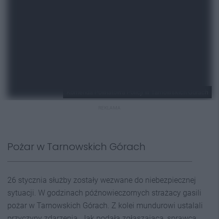
Komenda Powiatowa Policji w Tarnowskich Górach
REKLAMA
Pożar w Tarnowskich Górach
26 stycznia służby zostały wezwane do niebezpiecznej
sytuacji. W godzinach późnowieczornych strażacy gasili
pożar w Tarnowskich Górach. Z kolei mundurowi ustalali
przyczyny zdarzenia. Jak podała zgłaszająca, sprawcą