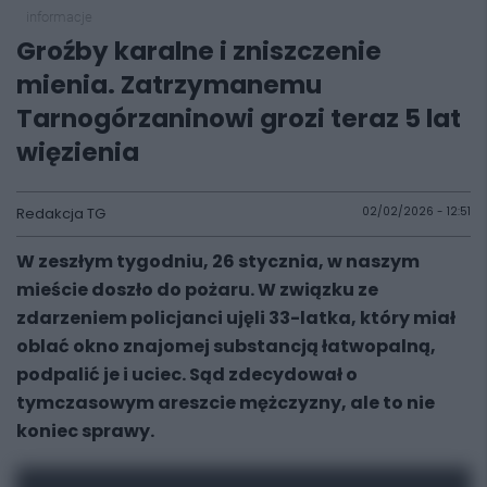
informacje
Groźby karalne i zniszczenie
mienia. Zatrzymanemu
Tarnogórzaninowi grozi teraz 5 lat
więzienia
Redakcja TG
02/02/2026 - 12:51
W zeszłym tygodniu, 26 stycznia, w naszym
mieście doszło do pożaru. W związku ze
zdarzeniem policjanci ujęli 33-latka, który miał
oblać okno znajomej substancją łatwopalną,
podpalić je i uciec. Sąd zdecydował o
tymczasowym areszcie mężczyzny, ale to nie
koniec sprawy.