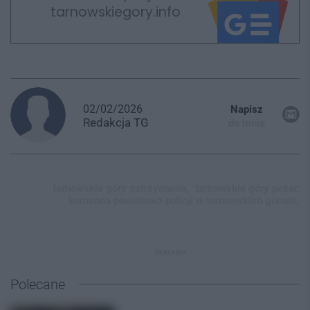
tarnowskiegory.info
02/02/2026
Napisz
Redakcja
TG
do mnie
tarnowskie góry zatrzymanie,
tarnowskie góry pożar,
komenda powiatowa policji w tarnowskich górach,
REKLAMA
Polecane