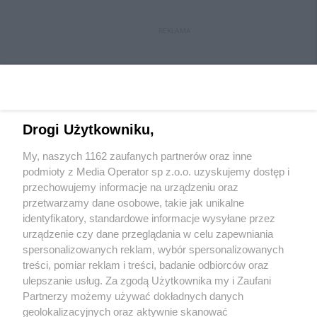
REKLAMA
Drogi Użytkowniku,
My, naszych 1162 zaufanych partnerów oraz inne
Wydawca mediów
lokalnych
podmioty z Media Operator sp z.o.o. uzyskujemy dostęp i
przechowujemy informacje na urządzeniu oraz
przetwarzamy dane osobowe, takie jak unikalne
identyfikatory, standardowe informacje wysyłane przez
urządzenie czy dane przeglądania w celu zapewniania
spersonalizowanych reklam, wybór spersonalizowanych
Nie zapomnij
treści, pomiar reklam i treści, badanie odbiorców oraz
zapoznać się z:
polityką prywatności
regulamin korzystania z portali
ulepszanie usług. Za zgodą Użytkownika my i Zaufani
Twoje
miasto
Skontakuj się
z nami
Partnerzy możemy używać dokładnych danych
Piekary Śląskie
Kontakt
geolokalizacyjnych oraz aktywnie skanować