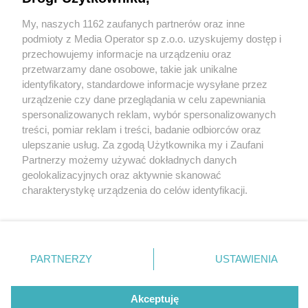
tarnogórzanie
My, naszych 1162 zaufanych partnerów oraz inne
Wydawca mediów
lokalnych
podmioty z Media Operator sp z.o.o. uzyskujemy dostęp i
przechowujemy informacje na urządzeniu oraz
przetwarzamy dane osobowe, takie jak unikalne
identyfikatory, standardowe informacje wysyłane przez
urządzenie czy dane przeglądania w celu zapewniania
2 / 49
spersonalizowanych reklam, wybór spersonalizowanych
Nie zapomnij
treści, pomiar reklam i treści, badanie odbiorców oraz
Gwarki 2021- zdjęcia
zapoznać się z:
polityką prywatności
regulamin korzystania z portali
ulepszanie usług. Za zgodą Użytkownika my i Zaufani
Twoje
miasto
Skontakuj się
z nami
Partnerzy możemy używać dokładnych danych
Piekary Śląskie
Kontakt
geolokalizacyjnych oraz aktywnie skanować
Chorzów
Wydawca
charakterystykę urządzenia do celów identyfikacji.
Tarnowskie Góry
Redakcja
Ruda Śląska
Newsletter
Ponieważ cenimy Twoją prywatność, prosimy o zgodę na
Świętochłowice
Reklama
korzystanie z tych technologii poprzez kliknięcie
Tychy
„Akceptuję”. Zgoda jest dobrowolna i zawsze możesz ją
Bytom
Katowice
zmienić/wycofać klikając przycisk ustawień prywatności
REKLAMA
PARTNERZY
USTAWIENIA
Gliwice
znajdujący się w lewym dolnym rogu strony
. Niektóre
Zabrze
Zagłębie
rodzaje przetwarzania danych nie wymagają zgody
użytkownika, ale masz prawo sprzeciwić się takiemu
Akceptuję