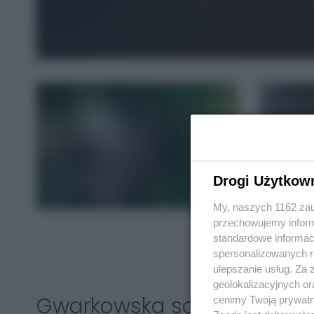
Drogi Użytkow
My, naszych 1162 zau
przechowujemy informa
standardowe informac
spersonalizowanych re
ulepszanie usług. Za
geolokalizacyjnych or
Gwarkowska sobota za na
cenimy Twoją prywatno