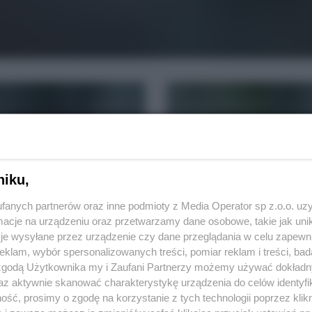
niku,
fanych partnerów oraz inne podmioty z Media Operator sp z.o.o. uz
cje na urządzeniu oraz przetwarzamy dane osobowe, takie jak unika
je wysyłane przez urządzenie czy dane przeglądania w celu zapewn
REKLAMA
klam, wybór spersonalizowanych treści, pomiar reklam i treści, bad
 zgodą Użytkownika my i Zaufani Partnerzy możemy używać dokład
az aktywnie skanować charakterystykę urządzenia do celów identyfi
mi
ść, prosimy o zgodę na korzystanie z tych technologii poprzez klikn