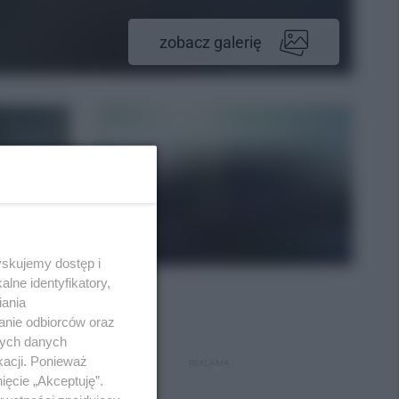
zobacz galerię
yskujemy dostęp i
lne identyfikatory,
iania
anie odbiorców oraz
nych danych
kacji. Ponieważ
REKLAMA
ięcie „Akceptuję”.