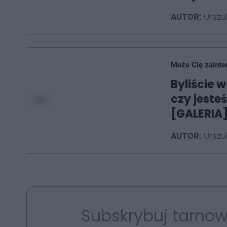
AUTOR:
Urszu
Może Cię zainte
Byliście 
czy jeste
[GALERIA
AUTOR:
Urszu
Subskrybuj tarnow