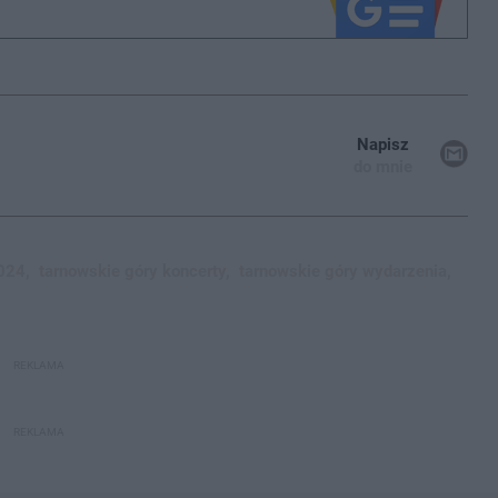
Napisz
do mnie
024,
tarnowskie góry koncerty,
tarnowskie góry wydarzenia,
REKLAMA
REKLAMA