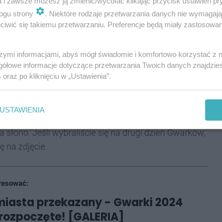
a i zawsze możesz ją zmienić/wycofać klikając przycisk ustawień pr
ogu strony
. Niektóre rodzaje przetwarzania danych nie wymagaj
iwić się takiemu przetwarzaniu. Preferencje będą miały zastosowania
. Jak zawsze gromadzi niemało odwiedzających z
otni goście mogli posłuchać zespołu Marty Mansweld.
tystki z tarnogórskiego Zespołu Tańca
szymi informacjami, abyś mógł świadomie i komfortowo korzystać z
gółowe informacje dotyczące przetwarzania Twoich danych znajdzi
 bryska. Na wielki finał sobotniego wieczoru
s
oraz po kliknięciu w „Ustawienia”.
y TCK trwał Piknik "Postaw na Rodzinę" z atrakcjami
USTAWIENIA
ukty prezentowali rzemieślnicy. Nie zabrakło
na słono. Jeśli wybraliście się na drugi dzień Gwarków,
 na zdjęcie.
resować:
miasta przekazany - Gwarki 2024
e rozpoczęte! [GALERIA]