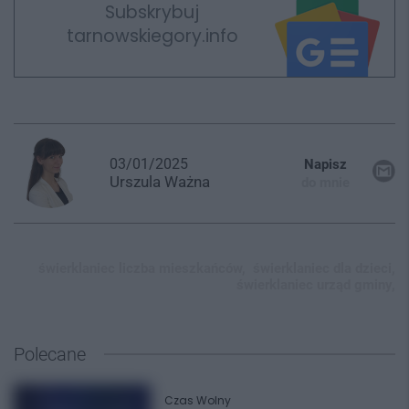
Subskrybuj
tarnowskiegory.info
03/01/2025
Napisz
Urszula
Ważna
do mnie
świerklaniec liczba mieszkańców,
świerklaniec dla dzieci,
świerklaniec urząd gminy,
Polecane
Czas Wolny