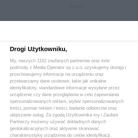
REKLAMA
Drogi Użytkowniku,
My, naszych 1162 zaufanych partnerów oraz inne
Wydawca mediów
lokalnych
podmioty z Media Operator sp z.o.o. uzyskujemy dostęp i
przechowujemy informacje na urządzeniu oraz
przetwarzamy dane osobowe, takie jak unikalne
identyfikatory, standardowe informacje wysyłane przez
urządzenie czy dane przeglądania w celu zapewniania
spersonalizowanych reklam, wybór spersonalizowanych
Nie zapomnij
treści, pomiar reklam i treści, badanie odbiorców oraz
zapoznać się z:
polityką prywatności
regulamin korzystania z portali
ulepszanie usług. Za zgodą Użytkownika my i Zaufani
Twoje
miasto
Skontakuj się
z nami
Partnerzy możemy używać dokładnych danych
Piekary Śląskie
Kontakt
geolokalizacyjnych oraz aktywnie skanować
Chorzów
Wydawca
charakterystykę urządzenia do celów identyfikacji.
Tarnowskie Góry
Redakcja