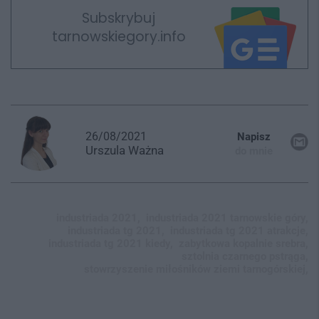
Subskrybuj
tarnowskiegory.info
26/08/2021
Napisz
Urszula
Ważna
do mnie
industriada 2021,
industriada 2021 tarnowskie góry,
industriada tg 2021,
industriada tg 2021 atrakcje,
industriada tg 2021 kiedy,
zabytkowa kopalnie srebra,
sztolnia czarnego pstrąga,
stowrzyszenie miłośników ziemi tarnogórskiej,