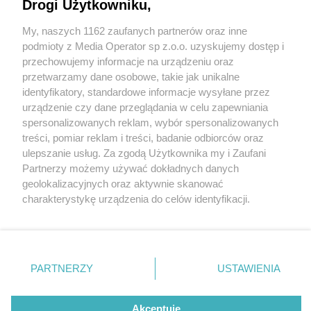
przetrwać cyberatak na firmę? Ważne kwestie i
Drogi Użytkowniku,
networking
My, naszych 1162 zaufanych partnerów oraz inne
Wydawca mediów
lokalnych
podmioty z Media Operator sp z.o.o. uzyskujemy dostęp i
przechowujemy informacje na urządzeniu oraz
przetwarzamy dane osobowe, takie jak unikalne
identyfikatory, standardowe informacje wysyłane przez
urządzenie czy dane przeglądania w celu zapewniania
3 / 19
spersonalizowanych reklam, wybór spersonalizowanych
Spotkanie Lozy Katowickiej
Nie zapomnij
treści, pomiar reklam i treści, badanie odbiorców oraz
zapoznać się z:
polityką prywatności
regulamin korzystania z portali
ulepszanie usług. Za zgodą Użytkownika my i Zaufani
Twoje
miasto
Skontakuj się
z nami
BCC kwiecien 2025 4
Partnerzy możemy używać dokładnych danych
Piekary Śląskie
Kontakt
geolokalizacyjnych oraz aktywnie skanować
Chorzów
Wydawca
charakterystykę urządzenia do celów identyfikacji.
Tarnowskie Góry
Redakcja
Ruda Śląska
Newsletter
Ponieważ cenimy Twoją prywatność, prosimy o zgodę na
Świętochłowice
Reklama
korzystanie z tych technologii poprzez kliknięcie
Tychy
„Akceptuję”. Zgoda jest dobrowolna i zawsze możesz ją
Bytom
Katowice
zmienić/wycofać klikając przycisk ustawień prywatności
REKLAMA
PARTNERZY
USTAWIENIA
Gliwice
znajdujący się w lewym dolnym rogu strony
. Niektóre
Zabrze
Zagłębie
rodzaje przetwarzania danych nie wymagają zgody
użytkownika, ale masz prawo sprzeciwić się takiemu
Akceptuję