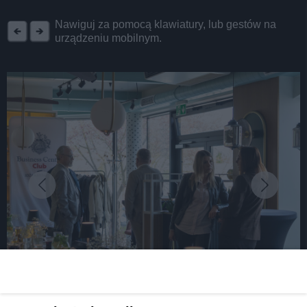
REKLAMA
Nawiguj za pomocą klawiatury, lub gestów na
urządzeniu mobilnym.
fot: Martyna Olszewska
Kwietniowe spotkanie Loży Katowickiej BCC. Jak