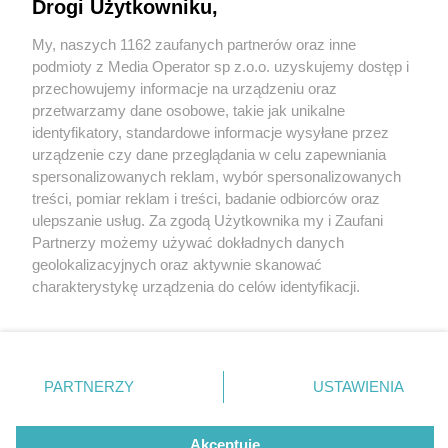
Drogi Użytkowniku,
My, naszych 1162 zaufanych partnerów oraz inne
Wydawca mediów
lokalnych
podmioty z Media Operator sp z.o.o. uzyskujemy dostęp i
przechowujemy informacje na urządzeniu oraz
przetwarzamy dane osobowe, takie jak unikalne
identyfikatory, standardowe informacje wysyłane przez
urządzenie czy dane przeglądania w celu zapewniania
spersonalizowanych reklam, wybór spersonalizowanych
Nie zapomnij
treści, pomiar reklam i treści, badanie odbiorców oraz
zapoznać się z:
polityką prywatności
regulamin korzystania z portali
fot: Tarnogórska porodówka
ulepszanie usług. Za zgodą Użytkownika my i Zaufani
Twoje
miasto
Skontakuj się
z nami
Partnerzy możemy używać dokładnych danych
Jesienne Skarby z tarnogórskiego szpitala.
Piekary Śląskie
Kontakt
geolokalizacyjnych oraz aktywnie skanować
Chorzów
Wydawca
Zobaczcie maleństwa urodzone w listopadzie
charakterystykę urządzenia do celów identyfikacji.
Tarnowskie Góry
Redakcja
Ruda Śląska
Newsletter
Ponieważ cenimy Twoją prywatność, prosimy o zgodę na
5 / 18
Świętochłowice
Reklama
korzystanie z tych technologii poprzez kliknięcie
Tychy
„Akceptuję”. Zgoda jest dobrowolna i zawsze możesz ją
Bytom
Teodor
Katowice
zmienić/wycofać klikając przycisk ustawień prywatności
PARTNERZY
USTAWIENIA
Gliwice
znajdujący się w lewym dolnym rogu strony
. Niektóre
Zabrze
Zagłębie
rodzaje przetwarzania danych nie wymagają zgody
użytkownika, ale masz prawo sprzeciwić się takiemu
Akceptuję