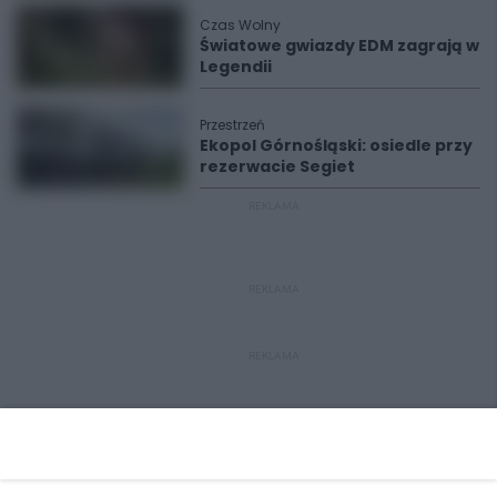
Czas Wolny
Światowe gwiazdy EDM zagrają w
Legendii
Przestrzeń
Ekopol Górnośląski: osiedle przy
rezerwacie Segiet
REKLAMA
REKLAMA
REKLAMA