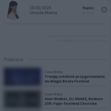
28/02/2024
Napisz
Urszula
Ważna
do mnie
tarnowskie góry zakłady chemiczne,
tarnowskie góry urząd miasta,
Polecane
Czas Wolny
Trwają ostatnie przygotowania
do Magic Beats Festival
Czas Wolny
Alan Walker, DJ SNAKE, Bedoes
2115: Fajer Festiwal Chorzów