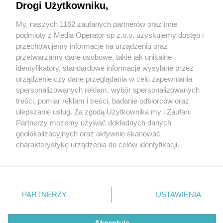
Drogi Użytkowniku,
My, naszych 1162 zaufanych partnerów oraz inne
Wydawca mediów
lokalnych
podmioty z Media Operator sp z.o.o. uzyskujemy dostęp i
przechowujemy informacje na urządzeniu oraz
przetwarzamy dane osobowe, takie jak unikalne
identyfikatory, standardowe informacje wysyłane przez
urządzenie czy dane przeglądania w celu zapewniania
spersonalizowanych reklam, wybór spersonalizowanych
Nie zapomnij
treści, pomiar reklam i treści, badanie odbiorców oraz
zapoznać się z:
polityką prywatności
regulamin korzystania z portali
ulepszanie usług. Za zgodą Użytkownika my i Zaufani
Twoje
miasto
Skontakuj się
z nami
Partnerzy możemy używać dokładnych danych
Piekary Śląskie
Kontakt
geolokalizacyjnych oraz aktywnie skanować
Chorzów
Wydawca
charakterystykę urządzenia do celów identyfikacji.
Tarnowskie Góry
Redakcja
Ruda Śląska
Newsletter
Ponieważ cenimy Twoją prywatność, prosimy o zgodę na
Świętochłowice
Reklama
korzystanie z tych technologii poprzez kliknięcie
Tychy
„Akceptuję”. Zgoda jest dobrowolna i zawsze możesz ją
Bytom
Katowice
zmienić/wycofać klikając przycisk ustawień prywatności
PARTNERZY
USTAWIENIA
Gliwice
znajdujący się w lewym dolnym rogu strony
. Niektóre
Zabrze
Zagłębie
rodzaje przetwarzania danych nie wymagają zgody
Akceptuję