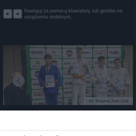
REKLAMA
Nawiguj za pomocą klawiatury, lub gestów na
urządzeniu mobilnym.
fot: Ikizama Judo Club
Judocy z powiatu tarnogórskiego na