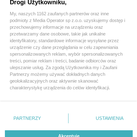
Mistrzostwach Śląska. Nie raz stanęli na podium
Drogi Użytkowniku,
My, naszych 1162 zaufanych partnerów oraz inne
Wydawca mediów
lokalnych
podmioty z Media Operator sp z.o.o. uzyskujemy dostęp i
przechowujemy informacje na urządzeniu oraz
przetwarzamy dane osobowe, takie jak unikalne
identyfikatory, standardowe informacje wysyłane przez
3 / 7
urządzenie czy dane przeglądania w celu zapewniania
spersonalizowanych reklam, wybór spersonalizowanych
Zawodnicy z Ikizama Judo
Nie zapomnij
treści, pomiar reklam i treści, badanie odbiorców oraz
zapoznać się z:
polityką prywatności
regulamin korzystania z portali
ulepszanie usług. Za zgodą Użytkownika my i Zaufani
Club
Twoje
miasto
Skontakuj się
z nami
Partnerzy możemy używać dokładnych danych
Piekary Śląskie
Kontakt
geolokalizacyjnych oraz aktywnie skanować
Chorzów
Wydawca
charakterystykę urządzenia do celów identyfikacji.
Tarnowskie Góry
Redakcja
Ruda Śląska
Newsletter
Ponieważ cenimy Twoją prywatność, prosimy o zgodę na
Świętochłowice
Reklama
korzystanie z tych technologii poprzez kliknięcie
Tychy
„Akceptuję”. Zgoda jest dobrowolna i zawsze możesz ją
Bytom
Katowice
zmienić/wycofać klikając przycisk ustawień prywatności
REKLAMA
PARTNERZY
USTAWIENIA
Gliwice
znajdujący się w lewym dolnym rogu strony
. Niektóre
Zabrze
Zagłębie
rodzaje przetwarzania danych nie wymagają zgody
użytkownika, ale masz prawo sprzeciwić się takiemu
Akceptuję