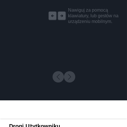
REKLAMA
Nawiguj za pomocą
klawiatury, lub gestów na
urządzeniu mobilnym.
Drogi Użytkowniku,