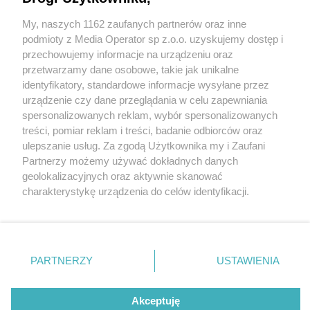
My, naszych 1162 zaufanych partnerów oraz inne
Wydawca mediów
lokalnych
podmioty z Media Operator sp z.o.o. uzyskujemy dostęp i
przechowujemy informacje na urządzeniu oraz
przetwarzamy dane osobowe, takie jak unikalne
identyfikatory, standardowe informacje wysyłane przez
urządzenie czy dane przeglądania w celu zapewniania
12 / 0
spersonalizowanych reklam, wybór spersonalizowanych
Nie zapomnij
treści, pomiar reklam i treści, badanie odbiorców oraz
zapoznać się z:
polityką prywatności
regulamin korzystania z portali
ulepszanie usług. Za zgodą Użytkownika my i Zaufani
Twoje
miasto
Skontakuj się
z nami
Partnerzy możemy używać dokładnych danych
Piekary Śląskie
Kontakt
geolokalizacyjnych oraz aktywnie skanować
Chorzów
Wydawca
charakterystykę urządzenia do celów identyfikacji.
Tarnowskie Góry
Redakcja
Ruda Śląska
Newsletter
Ponieważ cenimy Twoją prywatność, prosimy o zgodę na
Świętochłowice
Reklama
korzystanie z tych technologii poprzez kliknięcie
Tychy
„Akceptuję”. Zgoda jest dobrowolna i zawsze możesz ją
Bytom
Katowice
zmienić/wycofać klikając przycisk ustawień prywatności
REKLAMA
PARTNERZY
USTAWIENIA
Gliwice
znajdujący się w lewym dolnym rogu strony
. Niektóre
Zabrze
Zagłębie
rodzaje przetwarzania danych nie wymagają zgody
użytkownika, ale masz prawo sprzeciwić się takiemu
Akceptuję