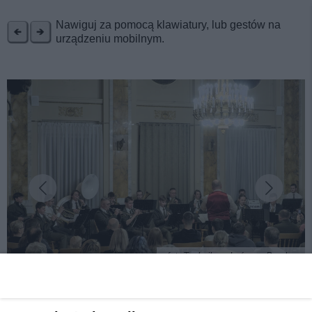
REKLAMA
Nawiguj za pomocą klawiatury, lub gestów na
urządzeniu mobilnym.
fot: Technikum Leśne w Brynku
Karnawałowy koncert w prawdziwym pałacu.