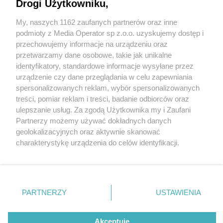
Technikum Leśne w Brynku zaprasza na zimowe
Drogi Użytkowniku,
spotkanie z muzyką
My, naszych 1162 zaufanych partnerów oraz inne
Wydawca mediów
lokalnych
podmioty z Media Operator sp z.o.o. uzyskujemy dostęp i
przechowujemy informacje na urządzeniu oraz
przetwarzamy dane osobowe, takie jak unikalne
identyfikatory, standardowe informacje wysyłane przez
urządzenie czy dane przeglądania w celu zapewniania
5 / 6
spersonalizowanych reklam, wybór spersonalizowanych
Koncert w Technikum
Nie zapomnij
treści, pomiar reklam i treści, badanie odbiorców oraz
zapoznać się z:
polityką prywatności
regulamin korzystania z portali
ulepszanie usług. Za zgodą Użytkownika my i Zaufani
Twoje
miasto
Skontakuj się
z nami
Leśnym w Brynku 2025
Partnerzy możemy używać dokładnych danych
Piekary Śląskie
Kontakt
geolokalizacyjnych oraz aktywnie skanować
Chorzów
Wydawca
charakterystykę urządzenia do celów identyfikacji.
Tarnowskie Góry
Redakcja
Ruda Śląska
Newsletter
Ponieważ cenimy Twoją prywatność, prosimy o zgodę na
Świętochłowice
Reklama
korzystanie z tych technologii poprzez kliknięcie
Tychy
„Akceptuję”. Zgoda jest dobrowolna i zawsze możesz ją
Bytom
Katowice
zmienić/wycofać klikając przycisk ustawień prywatności
REKLAMA
PARTNERZY
USTAWIENIA
Gliwice
znajdujący się w lewym dolnym rogu strony
. Niektóre
Zabrze
Zagłębie
rodzaje przetwarzania danych nie wymagają zgody
użytkownika, ale masz prawo sprzeciwić się takiemu
Akceptuję