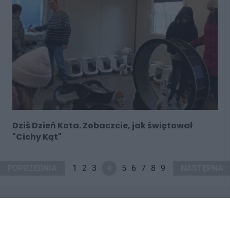
Dziś Dzień Kota. Zobaczcie, jak świętował
"Cichy Kąt"
POPRZEDNIA
1
2
3
4
5
6
7
8
9
NASTĘPNA