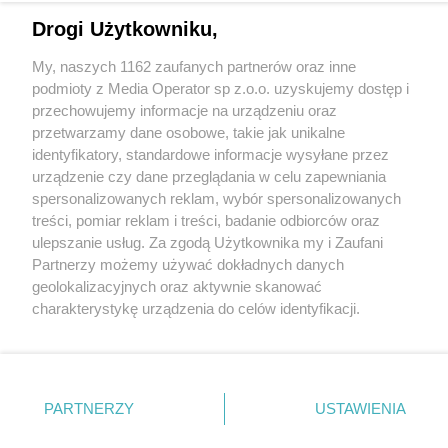
Drogi Użytkowniku,
Wydawca mediów
lokalnych
My, naszych 1162 zaufanych partnerów oraz inne
podmioty z Media Operator sp z.o.o. uzyskujemy dostęp i
przechowujemy informacje na urządzeniu oraz
przetwarzamy dane osobowe, takie jak unikalne
identyfikatory, standardowe informacje wysyłane przez
urządzenie czy dane przeglądania w celu zapewniania
Nie zapomnij
zapoznać się z:
spersonalizowanych reklam, wybór spersonalizowanych
polityką prywatności
regulamin korzystania z portali
Twoje
miasto
Skontakuj się
z nami
treści, pomiar reklam i treści, badanie odbiorców oraz
ulepszanie usług. Za zgodą Użytkownika my i Zaufani
Piekary Śląskie
Kontakt
Partnerzy możemy używać dokładnych danych
Chorzów
Wydawca
Tarnowskie Góry
Redakcja
geolokalizacyjnych oraz aktywnie skanować
Ruda Śląska
Newsletter
charakterystykę urządzenia do celów identyfikacji.
Świętochłowice
Reklama
Tychy
Ponieważ cenimy Twoją prywatność, prosimy o zgodę na
Bytom
korzystanie z tych technologii poprzez kliknięcie
Katowice
„Akceptuję”. Zgoda jest dobrowolna i zawsze możesz ją
Gliwice
Zabrze
zmienić/wycofać klikając przycisk ustawień prywatności
PARTNERZY
USTAWIENIA
Zagłębie
znajdujący się w lewym dolnym rogu strony
. Niektóre
rodzaje przetwarzania danych nie wymagają zgody