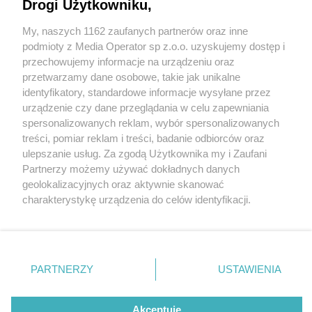
Drogi Użytkowniku,
My, naszych 1162 zaufanych partnerów oraz inne
Wydawca mediów
lokalnych
podmioty z Media Operator sp z.o.o. uzyskujemy dostęp i
przechowujemy informacje na urządzeniu oraz
przetwarzamy dane osobowe, takie jak unikalne
identyfikatory, standardowe informacje wysyłane przez
urządzenie czy dane przeglądania w celu zapewniania
5 / 0
spersonalizowanych reklam, wybór spersonalizowanych
Nie zapomnij
treści, pomiar reklam i treści, badanie odbiorców oraz
zapoznać się z:
polityką prywatności
regulamin korzystania z portali
ulepszanie usług. Za zgodą Użytkownika my i Zaufani
Twoje
miasto
Skontakuj się
z nami
Partnerzy możemy używać dokładnych danych
Piekary Śląskie
Kontakt
geolokalizacyjnych oraz aktywnie skanować
Chorzów
Wydawca
charakterystykę urządzenia do celów identyfikacji.
Tarnowskie Góry
Redakcja
Ruda Śląska
Newsletter
Ponieważ cenimy Twoją prywatność, prosimy o zgodę na
Świętochłowice
Reklama
korzystanie z tych technologii poprzez kliknięcie
Tychy
„Akceptuję”. Zgoda jest dobrowolna i zawsze możesz ją
Bytom
Katowice
zmienić/wycofać klikając przycisk ustawień prywatności
REKLAMA
PARTNERZY
USTAWIENIA
Gliwice
znajdujący się w lewym dolnym rogu strony
. Niektóre
Zabrze
Zagłębie
rodzaje przetwarzania danych nie wymagają zgody
użytkownika, ale masz prawo sprzeciwić się takiemu
Akceptuję