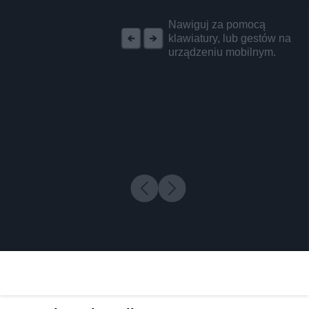
REKLAMA
Nawiguj za pomocą
klawiatury, lub gestów na
urządzeniu mobilnym.