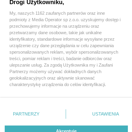
Drogi Użytkowniku,
My, naszych 1162 zaufanych partnerów oraz inne
Wydawca mediów
lokalnych
podmioty z Media Operator sp z.o.o. uzyskujemy dostęp i
przechowujemy informacje na urządzeniu oraz
przetwarzamy dane osobowe, takie jak unikalne
identyfikatory, standardowe informacje wysyłane przez
urządzenie czy dane przeglądania w celu zapewniania
28 / 0
spersonalizowanych reklam, wybór spersonalizowanych
Nie zapomnij
treści, pomiar reklam i treści, badanie odbiorców oraz
zapoznać się z:
polityką prywatności
regulamin korzystania z portali
ulepszanie usług. Za zgodą Użytkownika my i Zaufani
Twoje
miasto
Skontakuj się
z nami
Partnerzy możemy używać dokładnych danych
Piekary Śląskie
Kontakt
geolokalizacyjnych oraz aktywnie skanować
Chorzów
Wydawca
charakterystykę urządzenia do celów identyfikacji.
Tarnowskie Góry
Redakcja
Ruda Śląska
Newsletter
Ponieważ cenimy Twoją prywatność, prosimy o zgodę na
Świętochłowice
Reklama
korzystanie z tych technologii poprzez kliknięcie
Tychy
„Akceptuję”. Zgoda jest dobrowolna i zawsze możesz ją
Bytom
Katowice
zmienić/wycofać klikając przycisk ustawień prywatności
REKLAMA
PARTNERZY
USTAWIENIA
Gliwice
znajdujący się w lewym dolnym rogu strony
. Niektóre
Zabrze
Zagłębie
rodzaje przetwarzania danych nie wymagają zgody
użytkownika, ale masz prawo sprzeciwić się takiemu
Akceptuję