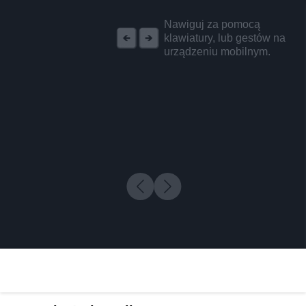
REKLAMA
Nawiguj za pomocą
klawiatury, lub gestów na
urządzeniu mobilnym.