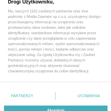
Drogi Użytkowniku,
My, naszych 1162 zaufanych partnerów oraz inne
Wydawca mediów
lokalnych
podmioty z Media Operator sp z.o.o. uzyskujemy dostęp i
przechowujemy informacje na urządzeniu oraz
przetwarzamy dane osobowe, takie jak unikalne
identyfikatory, standardowe informacje wysyłane przez
urządzenie czy dane przeglądania w celu zapewniania
1 / 0
spersonalizowanych reklam, wybór spersonalizowanych
Nie zapomnij
treści, pomiar reklam i treści, badanie odbiorców oraz
zapoznać się z:
polityką prywatności
regulamin korzystania z portali
ulepszanie usług. Za zgodą Użytkownika my i Zaufani
Twoje
miasto
Skontakuj się
z nami
Partnerzy możemy używać dokładnych danych
Piekary Śląskie
Kontakt
geolokalizacyjnych oraz aktywnie skanować
Chorzów
Wydawca
charakterystykę urządzenia do celów identyfikacji.
Tarnowskie Góry
Redakcja
Ruda Śląska
Newsletter
Ponieważ cenimy Twoją prywatność, prosimy o zgodę na
Świętochłowice
Reklama
korzystanie z tych technologii poprzez kliknięcie
Tychy
„Akceptuję”. Zgoda jest dobrowolna i zawsze możesz ją
Bytom
Katowice
zmienić/wycofać klikając przycisk ustawień prywatności
REKLAMA
PARTNERZY
USTAWIENIA
Gliwice
znajdujący się w lewym dolnym rogu strony
. Niektóre
Zabrze
Zagłębie
rodzaje przetwarzania danych nie wymagają zgody
użytkownika, ale masz prawo sprzeciwić się takiemu
Akceptuję