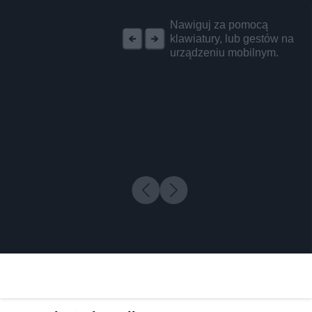
REKLAMA
Nawiguj za pomocą
klawiatury, lub gestów na
urządzeniu mobilnym.