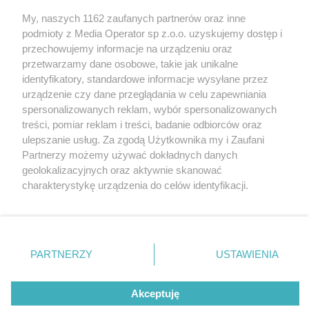
My, naszych 1162 zaufanych partnerów oraz inne
Wydawca mediów
lokalnych
podmioty z Media Operator sp z.o.o. uzyskujemy dostęp i
przechowujemy informacje na urządzeniu oraz
przetwarzamy dane osobowe, takie jak unikalne
identyfikatory, standardowe informacje wysyłane przez
urządzenie czy dane przeglądania w celu zapewniania
spersonalizowanych reklam, wybór spersonalizowanych
Nie zapomnij
treści, pomiar reklam i treści, badanie odbiorców oraz
zapoznać się z:
polityką prywatności
regulamin korzystania z portali
ulepszanie usług. Za zgodą Użytkownika my i Zaufani
Twoje
miasto
Skontakuj się
z nami
Partnerzy możemy używać dokładnych danych
Piekary Śląskie
Kontakt
geolokalizacyjnych oraz aktywnie skanować
Chorzów
Wydawca
charakterystykę urządzenia do celów identyfikacji.
Tarnowskie Góry
Redakcja
Ruda Śląska
Newsletter
Ponieważ cenimy Twoją prywatność, prosimy o zgodę na
Świętochłowice
Reklama
korzystanie z tych technologii poprzez kliknięcie
Tychy
„Akceptuję”. Zgoda jest dobrowolna i zawsze możesz ją
Bytom
Katowice
zmienić/wycofać klikając przycisk ustawień prywatności
PARTNERZY
USTAWIENIA
Gliwice
znajdujący się w lewym dolnym rogu strony
. Niektóre
Zabrze
Zagłębie
rodzaje przetwarzania danych nie wymagają zgody
Akceptuję
użytkownika, ale masz prawo sprzeciwić się takiemu