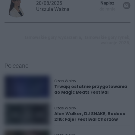
20/08/2025
Napisz
Urszula
Ważna
do mnie
tarnowskie góry wydarzenia,
tarnowskie góry rynek,
wakacje 2025,
Polecane
Czas Wolny
Trwają ostatnie przygotowania
do Magic Beats Festival
Czas Wolny
Alan Walker, DJ SNAKE, Bedoes
2115: Fajer Festiwal Chorzów