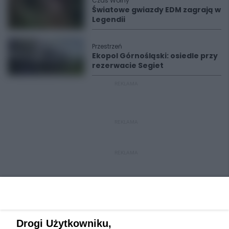
Czas Wolny
Światowe gwiazdy EDM zagrają w
Legendii
Przestrzeń
Ekopol Górnośląski: osiedle przy
rezerwacie Segiet
REKLAMA
REKLAMA
REKLAMA
Drogi Użytkowniku,