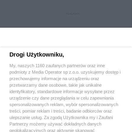
REKLAMA
Drogi Użytkowniku,
My, naszych 1160 zaufanych partnerów oraz inne
Wydawca mediów
lokalnych
podmioty z Media Operator sp z.o.o. uzyskujemy dostęp i
przechowujemy informacje na urządzeniu oraz
przetwarzamy dane osobowe, takie jak unikalne
identyfikatory, standardowe informacje wysyłane przez
urządzenie czy dane przeglądania w celu zapewniania
spersonalizowanych reklam, wybór spersonalizowanych
Nie zapomnij
treści, pomiar reklam i treści, badanie odbiorców oraz
zapoznać się z:
polityką prywatności
regulamin korzystania z portali
ulepszanie usług. Za zgodą Użytkownika my i Zaufani
Twoje
miasto
Skontakuj się
z nami
Partnerzy możemy używać dokładnych danych
Piekary Śląskie
Kontakt
geolokalizacyjnych oraz aktywnie skanować