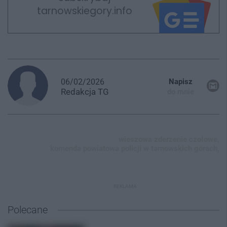
tarnowskiegory.info
06/02/2026
Napisz
Redakcja
TG
do mnie
wieszowa zderzenie czołowe,
komenda powiatowa policji w tarnowskich górach,
REKLAMA
Polecane