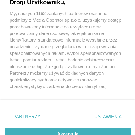
Drogi Użytkowniku,
My, naszych 1162 zaufanych partnerów oraz inne
Wydawca mediów
lokalnych
podmioty z Media Operator sp z.o.o. uzyskujemy dostęp i
przechowujemy informacje na urządzeniu oraz
przetwarzamy dane osobowe, takie jak unikalne
identyfikatory, standardowe informacje wysyłane przez
urządzenie czy dane przeglądania w celu zapewniania
4 / 0
spersonalizowanych reklam, wybór spersonalizowanych
Nie zapomnij
treści, pomiar reklam i treści, badanie odbiorców oraz
zapoznać się z:
polityką prywatności
regulamin korzystania z portali
ulepszanie usług. Za zgodą Użytkownika my i Zaufani
Twoje
miasto
Skontakuj się
z nami
Partnerzy możemy używać dokładnych danych
Piekary Śląskie
Kontakt
geolokalizacyjnych oraz aktywnie skanować
Chorzów
Wydawca
charakterystykę urządzenia do celów identyfikacji.
Tarnowskie Góry
Redakcja
Ruda Śląska
Newsletter
Ponieważ cenimy Twoją prywatność, prosimy o zgodę na
Świętochłowice
Reklama
korzystanie z tych technologii poprzez kliknięcie
Tychy
„Akceptuję”. Zgoda jest dobrowolna i zawsze możesz ją
Bytom
Katowice
zmienić/wycofać klikając przycisk ustawień prywatności
REKLAMA
PARTNERZY
USTAWIENIA
Gliwice
znajdujący się w lewym dolnym rogu strony
. Niektóre
Zabrze
Zagłębie
rodzaje przetwarzania danych nie wymagają zgody
użytkownika, ale masz prawo sprzeciwić się takiemu
Akceptuję