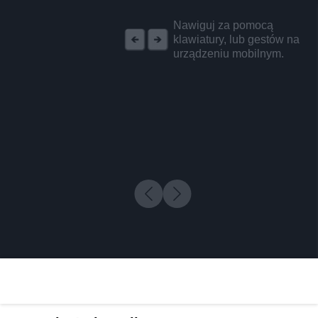
REKLAMA
Nawiguj za pomocą
klawiatury, lub gestów na
urządzeniu mobilnym.